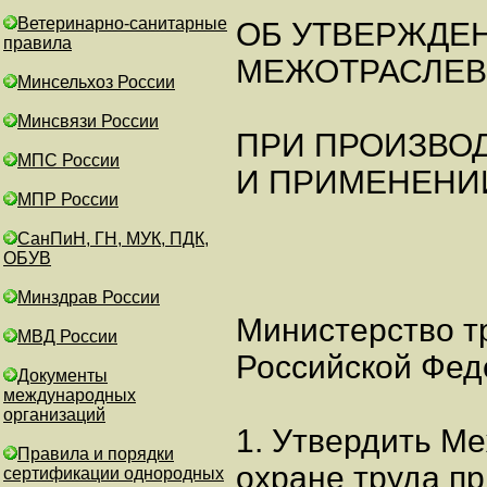
Ветеринарно-санитарные
ОБ УТВЕРЖДЕ
правила
МЕЖОТРАСЛЕВ
Минсельхоз России
Минсвязи России
ПРИ ПРОИЗВО
МПС России
И ПРИМЕНЕНИ
МПР России
СанПиН, ГН, МУК, ПДК,
ОБУВ
Минздрав России
Министерство т
МВД России
Российской Фед
Документы
международных
организаций
1. Утвердить М
Правила и порядки
охране труда пр
сертификации однородных