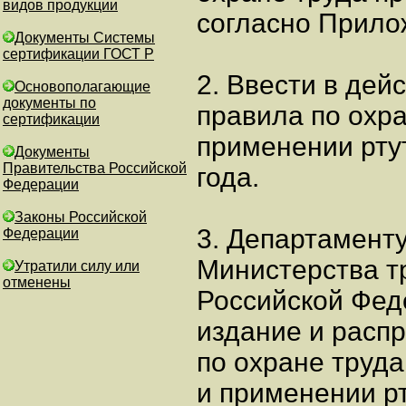
видов продукции
согласно Прило
Документы Системы
сертификации ГОСТ Р
2. Ввести в де
Основополагающие
документы по
правила по охра
сертификации
применении рту
Документы
Правительства Российской
года.
Федерации
Законы Российской
3. Департаменту
Федерации
Министерства т
Утратили силу или
отменены
Российской Фед
издание и расп
по охране труда
и применении рт