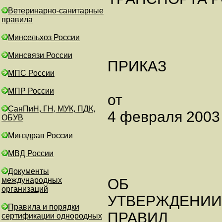
Ветеринарно-санитарные
правила
Минсельхоз России
Минсвязи России
ПРИКАЗ
МПС России
МПР России
от
СанПиН, ГН, МУК, ПДК,
4 февраля 2003 
ОБУВ
Минздрав России
МВД России
Документы
международных
ОБ
организаций
УТВЕРЖДЕНИИ
Правила и порядки
ПРАВИЛ
сертификации однородных