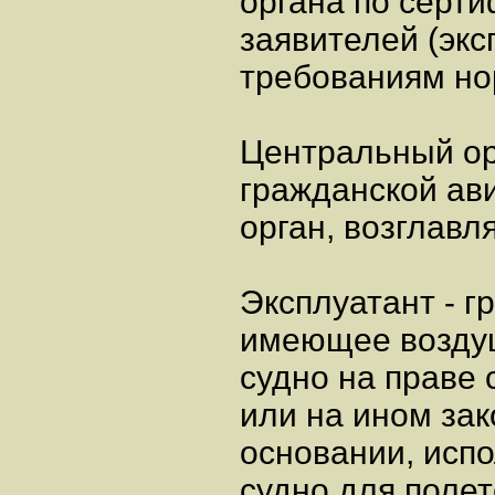
органа по серти
заявителей (экс
требованиям но
Центральный ор
гражданской ави
орган, возглав
Эксплуатант - 
имеющее возду
судно на праве 
или на ином за
основании, исп
судно для поле