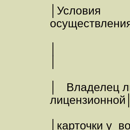
│Условия
осуществ
│
│ Владелец л
лицензионной
│карточки у в