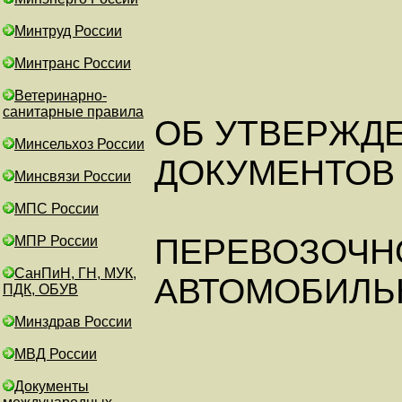
Минтруд России
Минтранс России
Ветеринарно-
санитарные правила
ОБ УТВЕРЖД
Минсельхоз России
ДОКУМЕНТОВ
Минсвязи России
МПС России
ПЕРЕВОЗОЧН
МПР России
СанПиН, ГН, МУК,
АВТОМОБИЛЬ
ПДК, ОБУВ
Минздрав России
МВД России
Документы