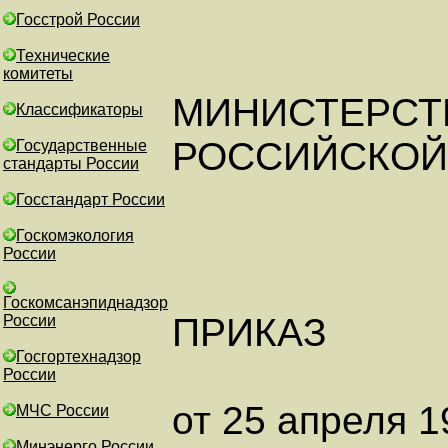
Госстрой России
Технические
комитеты
МИНИСТЕРСТ
Классификаторы
РОССИЙСКОЙ
Государственные
стандарты России
Госстандарт России
Госкомэкология
России
Госкомсанэпиднадзор
ПРИКАЗ
России
Госгортехнадзор
России
от 25 апреля 19
МЧС России
Минэнерго России