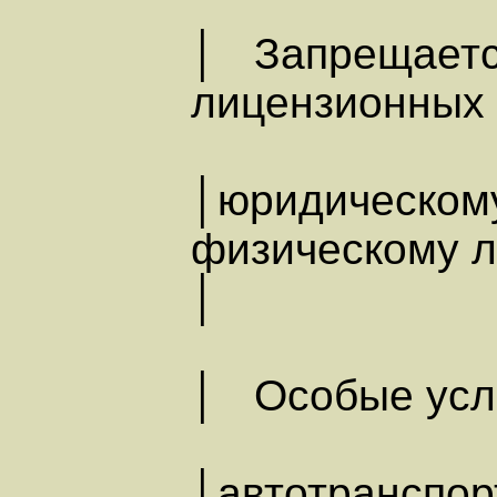
│ Запрещаетс
лицензионных 
│юридическом
физичес
│
│ Особые усл
│автотранспо