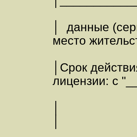
│___________
│ данные (сери
место жительс
│Срок действи
лицензии: с "__
│