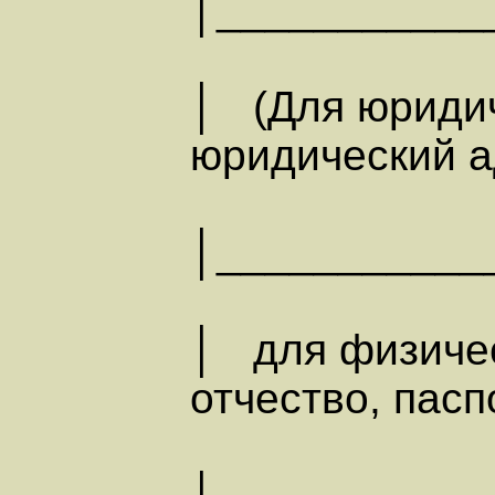
│___________
│ (Для юридич
юридический 
│___________
│ для физичес
отчество, па