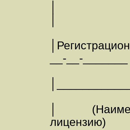
│
│Регистрацио
__-__-______
│___________
│ (Наименов
лицензию