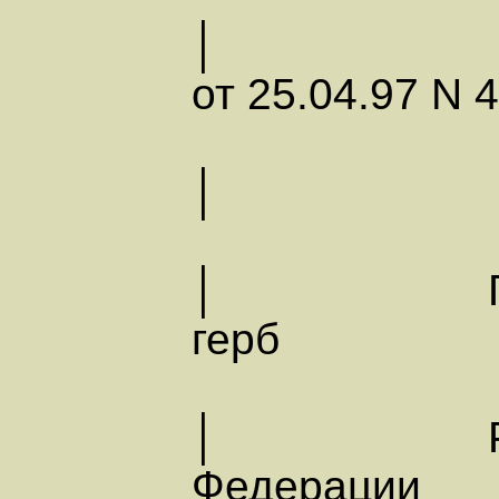
от 25.04.97 N 
│
│ Госуд
герб
│ Росс
Федера