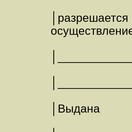
│разрешается
осуще
│___________
│___________
│В