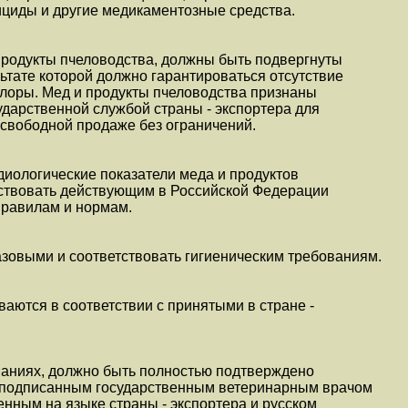
ициды и другие медикаментозные средства.
продукты пчеловодства, должны быть подвергнуты
льтате которой должно гарантироваться отсутствие
лоры. Мед и продукты пчеловодства признаны
дарственной службой страны - экспортера для
 свободной продаже без ограничений.
диологические показатели меда и продуктов
ствовать действующим в Российской Федерации
равилам и нормам.
зовыми и соответствовать гигиеническим требованиям.
аются в соответствии с принятыми в стране -
ваниях, должно быть полностью подтверждено
 подписанным государственным ветеринарным врачом
енным на языке страны - экспортера и русском