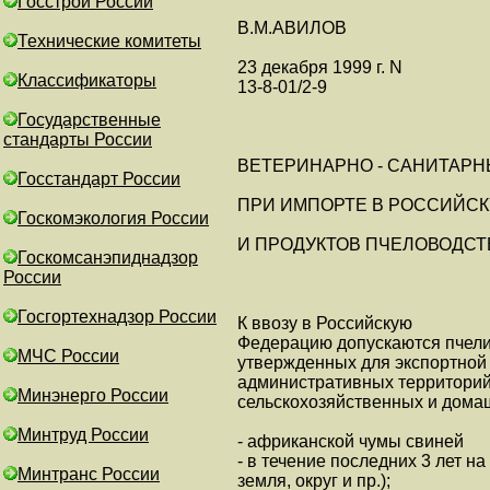
Госстрой России
В.М.АВИЛОВ
Технические комитеты
23 декабря 1999 г. N
Классификаторы
13-8-01/2-9
Государственные
стандарты России
ВЕТЕРИНАРНО - САНИТАР
Госстандарт России
ПРИ ИМПОРТЕ В РОССИЙС
Госкомэкология России
И ПРОДУКТОВ ПЧЕЛОВОДСТ
Госкомсанэпиднадзор
России
Госгортехнадзор России
К ввозу в Российскую
Федерацию допускаются пчели
МЧС России
утвержденных для экспортной 
административных территорий
Минэнерго России
сельскохозяйственных и домаш
Минтруд России
- африканской чумы свиней
- в течение последних 3 лет н
Минтранс России
земля, округ и пр.);