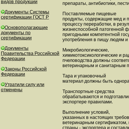
видов продукции
препараты, антибиотики, пест
Документы Системы
Поставляемые пищевые
сертификации ГОСТ Р
продукты, содержащие мед и 
процессу переработки, в резу
Основополагающие
жизнеспособной патогенной ф
документы по
пригодными компетентной госу
сертификации
употребления в пищу людям и
Документы
Микробиологические,
Правительства Российской
химикотоксикологические и ра
Федерации
пчеловодства должны соответ
ветеринарным и санитарным п
Законы Российской
Федерации
Тара и упаковочный
материал должны быть однора
Утратили силу или
отменены
Транспортные средства
обрабатываются и подготавлив
экспортере правилами.
Выполнение условий,
указанных в настоящих требо
ветеринарным сертификатом,
страны - экспортера и составл