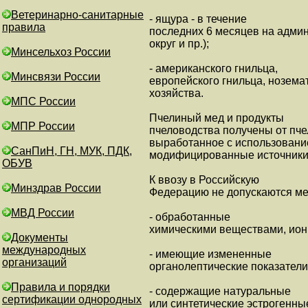
Ветеринарно-санитарные
- ящура - в течение
правила
последних 6 месяцев на админ
округ и пр.);
Минсельхоз России
- американского гнильца,
Минсвязи России
европейского гнильца, ноземат
хозяйства.
МПС России
Пчелиный мед и продукты
МПР России
пчеловодства получены от пч
выработанное с использование
СанПиН, ГН, МУК, ПДК,
модифицированные источники
ОБУВ
К ввозу в Российскую
Минздрав России
Федерацию не допускаются ме
МВД России
- обработанные
химическими веществами, ио
Документы
международных
- имеющие измененные
организаций
органолептические показатели
Правила и порядки
- содержащие натуральные
сертификации однородных
или синтетические эстрогенны