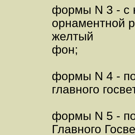
формы N 3 - с
орнаментной р
желтый
фон;
формы N 4 - п
главного госв
формы N 5 - п
Главного Госв