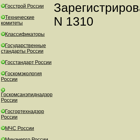
Зарегистриров
Госстрой России
Технические
N 1310
комитеты
Классификаторы
Государственные
стандарты России
Госстандарт России
Госкомэкология
России
Госкомсанэпиднадзор
России
Госгортехнадзор
России
МЧС России
Минэнерго России