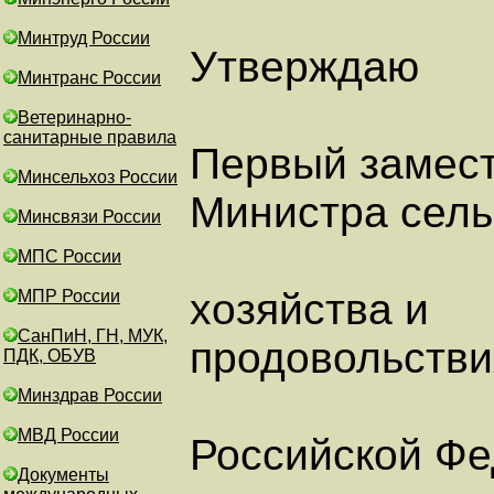
Минтруд России
Утверждаю
Минтранс России
Ветеринарно-
санитарные правила
Первый замес
Минсельхоз России
Министра сель
Минсвязи России
МПС России
хозяйства и
МПР России
СанПиН, ГН, МУК,
продовольстви
ПДК, ОБУВ
Минздрав России
МВД России
Российской Ф
Документы