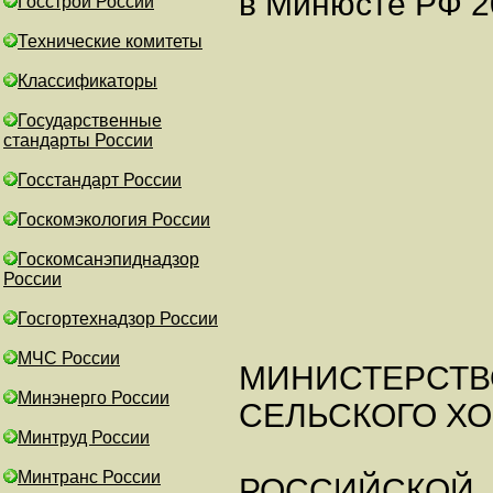
в Минюсте РФ 20
Госстрой России
Технические комитеты
Классификаторы
Государственные
стандарты России
Госстандарт России
Госкомэкология России
Госкомсанэпиднадзор
России
Госгортехнадзор России
МЧС России
МИНИСТЕРСТВ
Минэнерго России
СЕЛЬСКОГО Х
Минтруд России
Минтранс России
РОССИЙСКОЙ