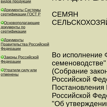
видов продукции
Документы Системы
СЕМЯН
сертификации ГОСТ Р
СЕЛЬСКОХОЗЯ
Основополагающие
документы по
сертификации
Документы
Правительства Российской
Федерации
Во исполнение 
Законы Российской
семеноводстве" 
Федерации
(Собрание зако
Утратили силу или
отменены
Российской Феде
Постановления 
Российской Феде
"Об утверждени