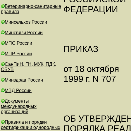
Ветеринарно-санитарные
ФЕДЕРАЦИИ
правила
Минсельхоз России
Минсвязи России
МПС России
ПРИКАЗ
МПР России
СанПиН, ГН, МУК, ПДК,
от 18 октября
ОБУВ
1999 г. N 707
Минздрав России
МВД России
Документы
международных
организаций
ОБ УТВЕРЖДЕ
Правила и порядки
ПОРЯДКА РЕА
сертификации однородных