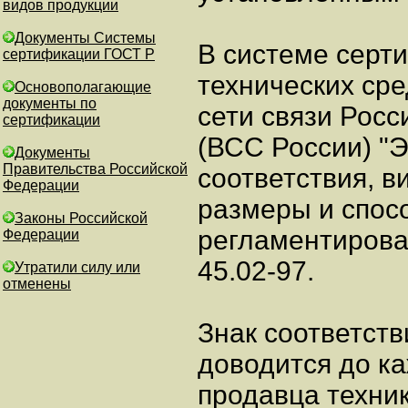
видов продукции
Документы Системы
В системе серт
сертификации ГОСТ Р
технических ср
Основополагающие
документы по
сети связи Рос
сертификации
(ВСС России) "Э
Документы
Правительства Российской
соответствия, в
Федерации
размеры и спос
Законы Российской
регламентиров
Федерации
45.02-97.
Утратили силу или
отменены
Знак соответств
доводится до к
продавца техник