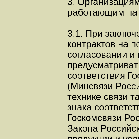
3. Организациям
работающим на
3.1. При заключ
контрактов на п
согласовании и
предусматриват
соответствия Го
(Минсвязи Росс
технике связи т
знака соответс
Госкомсвязи Рос
Закона Российс
продукции и услу