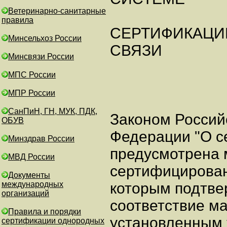
Ветеринарно-санитарные
правила
СЕРТИФИКАЦИИ
Минсельхоз России
СВЯЗИ
Минсвязи России
МПС России
МПР России
СанПиН, ГН, МУК, ПДК,
Законом Россий
ОБУВ
Федерации "О с
Минздрав России
предусмотрена 
МВД России
сертифицирован
Документы
международных
которым подтве
организаций
соответствие м
Правила и порядки
установленным 
сертификации однородных