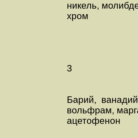
никель, молибде
хр
3
Барий, ванадий
вольфрам, марг
ацето