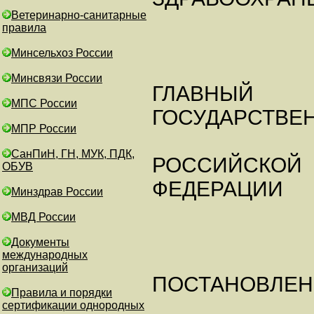
Ветеринарно-санитарные
правила
Минсельхоз России
Минсвязи России
ГЛАВНЫЙ
МПС России
ГОСУДАРСТВЕ
МПР России
СанПиН, ГН, МУК, ПДК,
РОССИЙСКОЙ
ОБУВ
ФЕДЕРАЦИИ
Минздрав России
МВД России
Документы
международных
организаций
ПОСТАНОВЛЕН
Правила и порядки
сертификации однородных