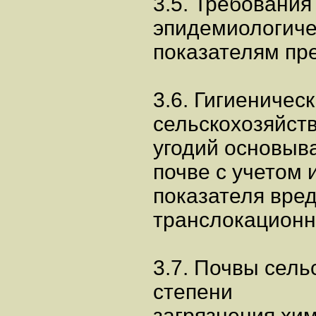
3.5. Требования
эпидемиологич
показателям пр
3.6. Гигиеничес
сельскохозяйст
угодий основыв
почве с учетом
показателя вре
транслокационн
3.7. Почвы сель
степени
загрязнения хи