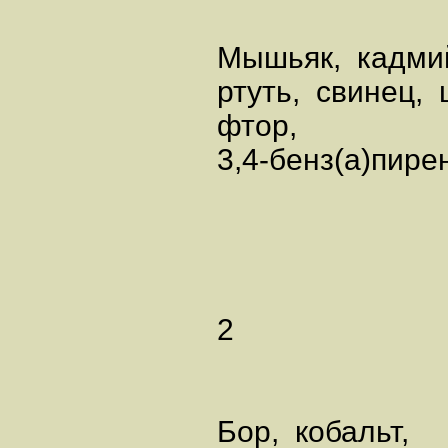
Мышьяк, кадми
ртуть, свинец, 
фтор,
3,4-бен
2
Бор, кобальт,