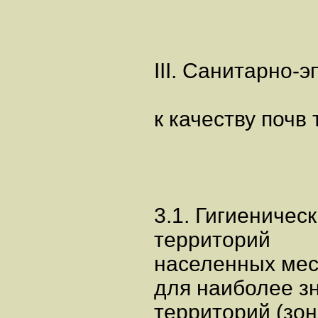
III. Санитарно-
к качеству почв
3.1. Гигиеничес
территорий
населенных мес
для наиболее з
территорий (зон