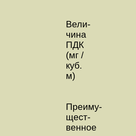
Вели-
чина
ПДК
(мг /
куб.
м)
Преиму-
щест-
венное