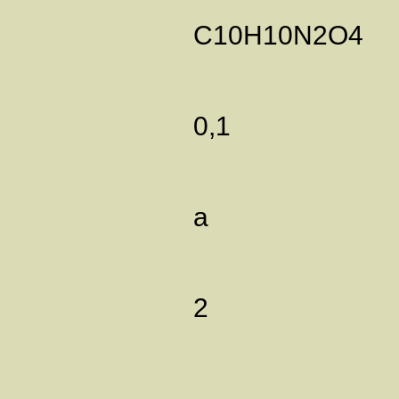
C10H10N2O4
0,1
а
2