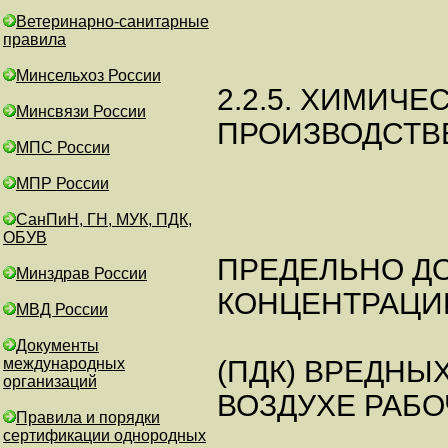
Ветеринарно-санитарные
правила
Минсельхоз России
2.2.5. ХИМИЧ
Минсвязи России
ПРОИЗВОДСТВ
МПС России
МПР России
СанПиН, ГН, МУК, ПДК,
ОБУВ
ПРЕДЕЛЬНО Д
Минздрав России
КОНЦЕНТРАЦИ
МВД России
Документы
международных
(ПДК) ВРЕДНЫ
организаций
ВОЗДУХЕ РАБ
Правила и порядки
сертификации однородных