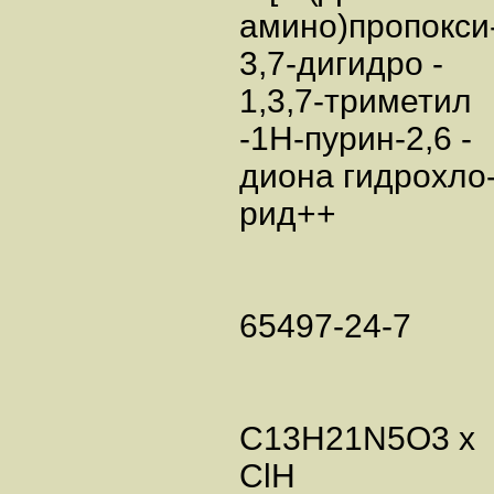
амино)пропокси
3,7-дигидро -
1,3,7-триметил
-1H-пурин-2,6 -
диона гидрохло
рид++
65497-24-7
C13H21N5O3 x
ClH