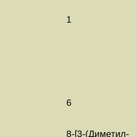
1
6
8-[3-(Диметил-