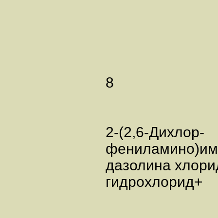
8
2-(2,6-Дихлор-
фениламино)им
дазолина хлори
гидрохлорид+