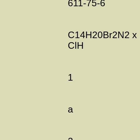
611-75-6
C14H20Br2N2 x
ClH
1
а