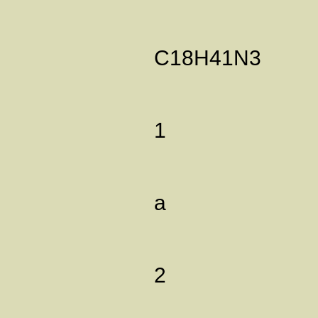
C18H41N3
1
а
2