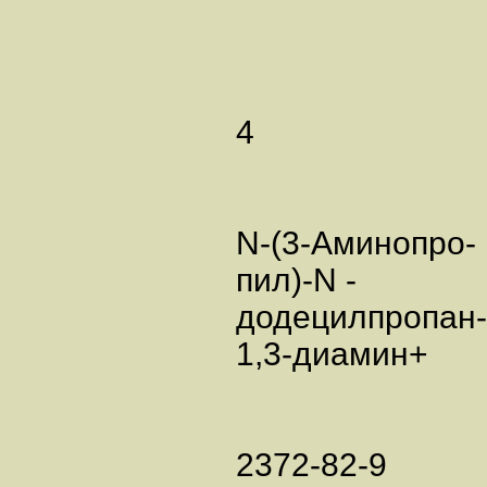
4
N-(3-Аминопро-
пил)-N -
додецилпропан-
1,3-диамин+
2372-82-9