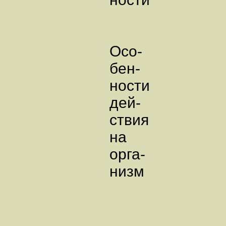
Осо-
бен-
ности
дей-
ствия
на
орга-
низм