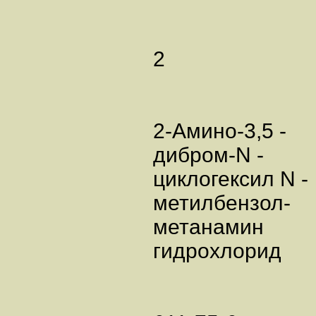
2
2-Амино-3,5 -
дибром-N -
циклогексил N -
метилбензол-
метанамин
гидрохлорид