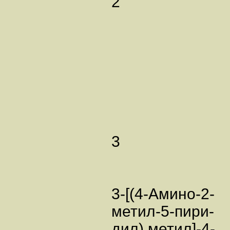
2
3
3-[(4-Амино-2-
метил-5-пири-
дил) метил]-4-