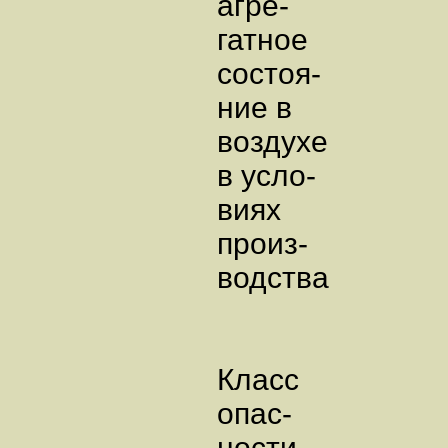
агре-
гатное
состоя-
ние в
воздухе
в усло-
виях
произ-
водства
Класс
опас-
ности