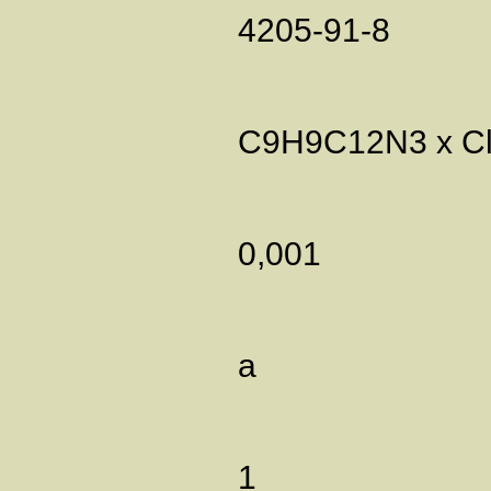
4205-91-8
C9H9C12N3 x C
0,001
а
1