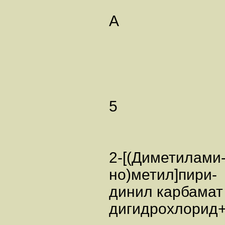
А
5
2-[(Диметилами
но)метил]пири-
динил карбамат
дигидрохлорид