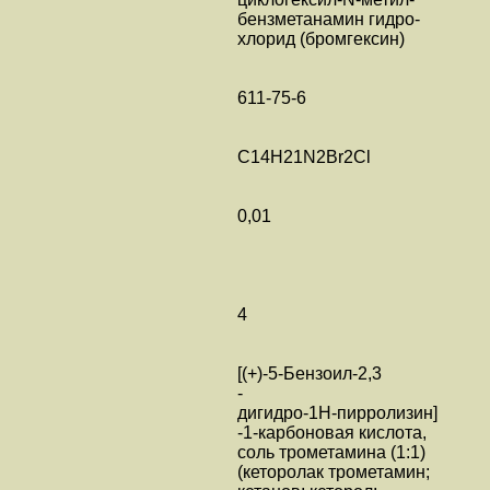
бензметанамин гидро-
хлорид (бромгексин)
611-75-6
C14H21N2Br2Cl
0,01
4
[(+)-5-Бензоил-2,3
-
дигидро-1H-пирролизин]
-1-карбоновая кислота,
соль трометамина (1:1)
(кеторолак трометамин;