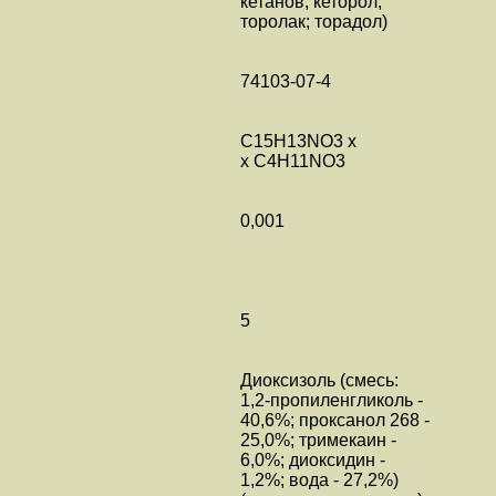
кетанов; кеторол;
торолак; торадол)
74103-07-4
C15H13NO3 x
x C4H11NO3
0,001
5
Диоксизоль (смесь:
1,2-пропиленгликоль -
40,6%; проксанол 268 -
25,0%; тримекаин -
6,0%; диоксидин -
1,2%; вода - 27,2%)