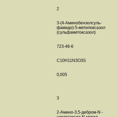
2
3-(4-Аминобензолсуль-
фамидо)-5-метилоксазол
(сульфаметоксазол)
723-46-6
C10H11N3O3S
0,005
3
2-Амино-3,5-дибром-N -
циклогексил-N-метил-