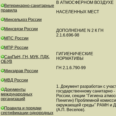
В АТМОСФЕРНОМ ВОЗДУХЕ
Ветеринарно-санитарные
правила
НАСЕЛЕННЫХ МЕСТ
Минсельхоз России
Минсвязи России
ДОПОЛНЕНИЕ N 2 К ГН
2.1.6.696-98
МПС России
МПР России
ГИГИЕНИЧЕСКИЕ
СанПиН, ГН, МУК, ПДК,
НОРМАТИВЫ
ОБУВ
ГН 2.1.6.790-99
Минздрав России
МВД России
1. Документ разработан с уча
Документы
государственному санитарно 
международных
России, секции "Гигиена атмос
организаций
Пинигин) Проблемной комисси
окружающей среды" РАМН и Д
Правила и порядки
(А.П. Веселов).
сертификации однородных