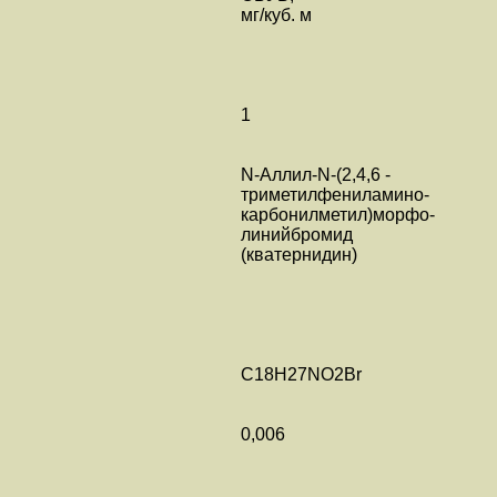
мг/куб. м
1
N-Аллил-N-(2,4,6 -
триметилфениламино-
карбонилметил)морфо-
линийбромид
(кватернидин)
C18H27NO2Br
0,006