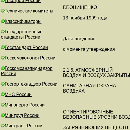
Госстрой России
Г.Г.ОНИЩЕНКО
Технические комитеты
13 ноября 1999 года
Классификаторы
Государственные
стандарты России
Дата введения -
Госстандарт России
с момента утверждения
Госкомэкология России
Госкомсанэпиднадзор
2.1.6. АТМОСФЕРНЫЙ
России
ВОЗДУХ И ВОЗДУХ ЗАКРЫТ
Госгортехнадзор России
САНИТАРНАЯ ОХРАНА
ВОЗДУХА
МЧС России
Минэнерго России
ОРИЕНТИРОВОЧНЫЕ
Минтруд России
БЕЗОПАСНЫЕ УРОВНИ ВОЗД
Минтранс России
ЗАГРЯЗНЯЮЩИХ ВЕЩЕСТВ