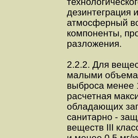
технологическог
дезинтеграция и 
атмосферный во
компоненты, пр
разложения.
2.2.2. Для вещес
малыми объемами
выброса менее 1
расчетная макс
обладающих зап
санитарно - защ
веществ III кла
и менее 0,5 мг/