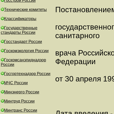
Госстрой России
Постановлением
Технические комитеты
Классификаторы
государственно
Государственные
стандарты России
санитарного
Госстандарт России
Госкомэкология России
врача Российск
Федерации
Госкомсанэпиднадзор
России
Госгортехнадзор России
от 30 апреля 199
МЧС России
Минэнерго России
Минтруд России
Минтранс России
Дата введения -