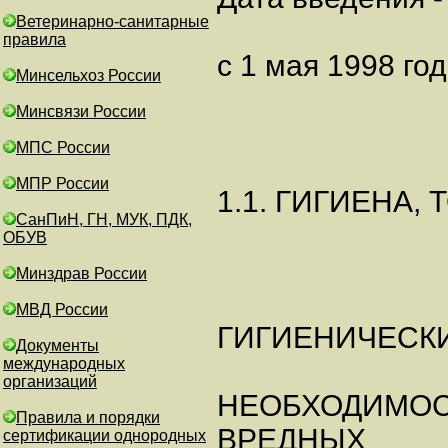
Ветеринарно-санитарные
правила
с 1 мая 1998 го
Минсельхоз России
Минсвязи России
МПС России
МПР России
1.1. ГИГИЕНА
СанПиН, ГН, МУК, ПДК,
ОБУВ
Минздрав России
МВД России
ГИГИЕНИЧЕСК
Документы
международных
организаций
НЕОБХОДИМОСТ
Правила и порядки
ВРЕДНЫХ
сертификации однородных