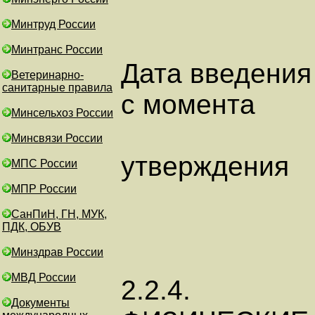
Минтруд России
Минтранс России
Дата введения
Ветеринарно-
санитарные правила
с момента
Минсельхоз России
Минсвязи России
утверждения
МПС России
МПР России
СанПиН, ГН, МУК,
ПДК, ОБУВ
Минздрав России
МВД России
2.2.4.
Документы