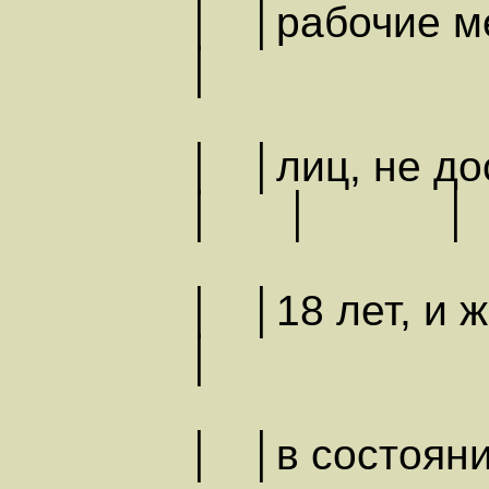
│ │рабо
│
│ │лиц, не
│ │ │
│ │18 ле
│
│ │в сос