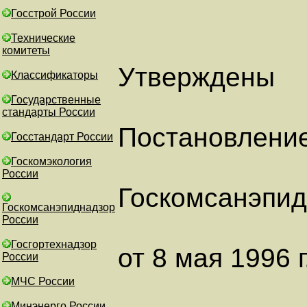
Госстрой России
Технические
комитеты
Утверждены
Классификаторы
Государственные
стандарты России
Постановлени
Госстандарт России
Госкомэкология
России
Госкомсанэпи
Госкомсанэпиднадзор
России
Госгортехнадзор
от 8 мая 1996 г
России
МЧС России
Минэнерго России