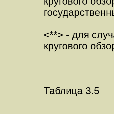
кругового обзо
государственн
<**> - для сл
кругового обзо
Таблица 3.5