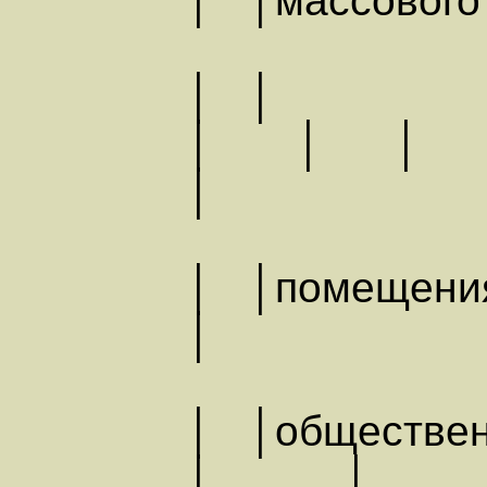
│ │массо
│ │
│ │ 
│
│ │помещ
│
│ │общес
│ │