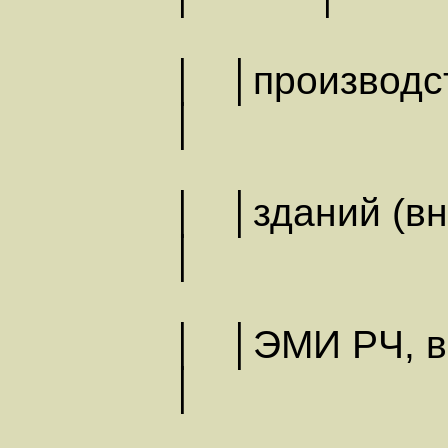
│ │произ
│
│ │здани
│
│ │ЭМИ Р
│