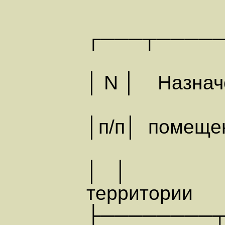
┌───┬────
│ N │ Наз
│п/п│ 
│ │
территории
├────────