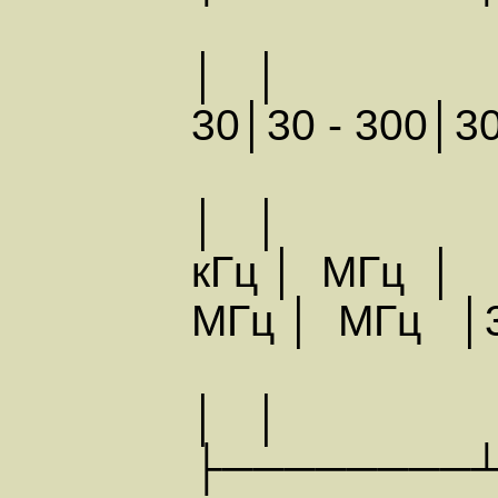
│ │ │30 кГ
30│30 - 300│3
│ │ │
кГц │ МГц │
МГц │ МГц │3
│ │
├────────