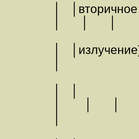
│ │втор
│ │ │
│ │излу
│
│ │
│ │ 
│