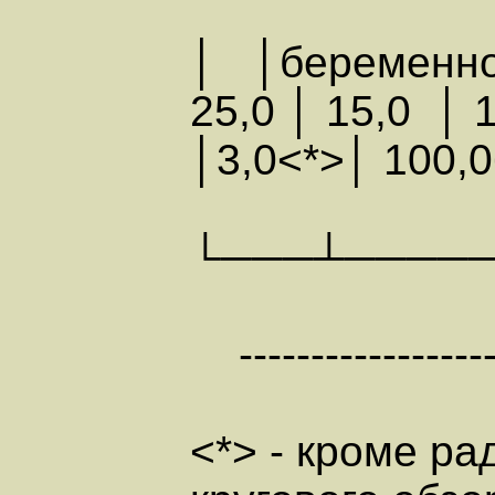
│ │беремен
25,0 │ 15,0 │ 
│3,0<*>│ 100,0
└───┴────
-------------------
<*> - кроме р