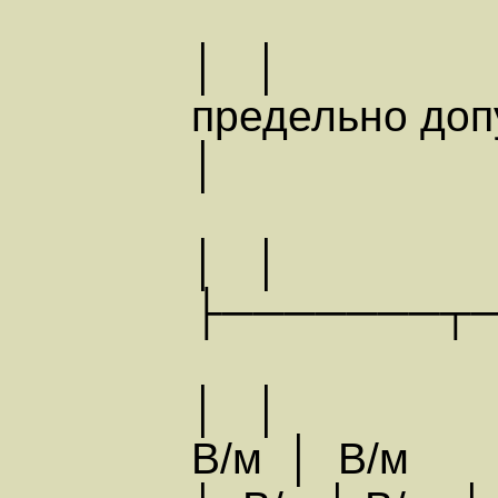
│ │ 
предельно до
│
│ │
├───────┬
│ │ 
В/м │ В/м