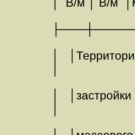
│ В/м │ В/м │
├───┼────
│ │Терри
│
│ │застр
│