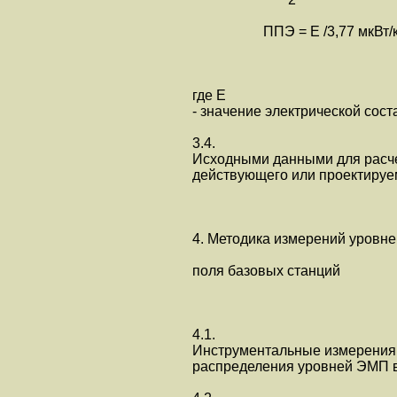
ППЭ = E /3,77 мкВт/кв.
где E
- значение электрической со
3.4.
Исходными данными для расче
действующего или проектируем
4. Методика измерений уровне
поля базовых станций
4.1.
Инструментальные измерения 
распределения уровней ЭМП в