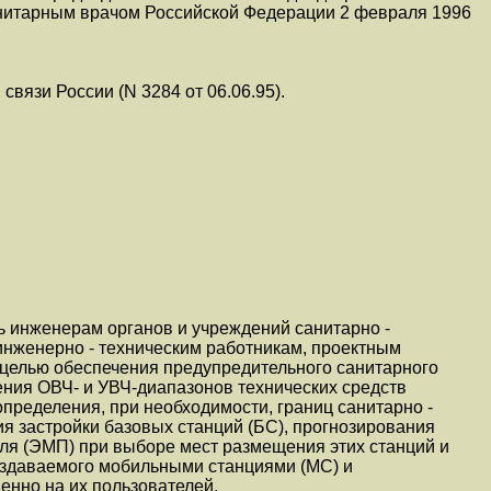
нитарным врачом Российской Федерации 2 февраля 1996
вязи России (N 3284 от 06.06.95).
ь инженерам органов и учреждений санитарно -
инженерно - техническим работникам, проектным
 целью обеспечения предупредительного санитарного
ения ОВЧ- и УВЧ-диапазонов технических средств
определения, при необходимости, границ санитарно -
ия застройки базовых станций (БС), прогнозирования
ля (ЭМП) при выборе мест размещения этих станций и
здаваемого мобильными станциями (МС) и
енно на их пользователей.