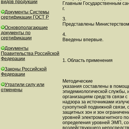
видов продукции
Главным Государственным са
г.
Документы Системы
сертификации ГОСТ Р
3.
Представлены Министерством с
Основополагающие
документы по
4.
сертификации
Введены впервые.
Документы
Правительства Российской
Федерации
1. Область применения
Законы Российской
Федерации
Методические
Утратили силу или
указания составлены в помощ
отменены
эпидемиологической службы, 
организациям средств связи с
надзора за источниками излуч
сухопутной подвижной связи, 
защитных зон и зон ограничен
уровней электромагнитного по
определения уровней ЭМП, со
воздействующего непосредств