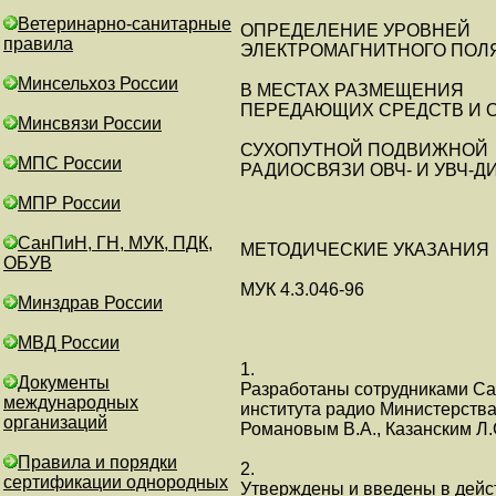
Ветеринарно-санитарные
ОПРЕДЕЛЕНИЕ УРОВНЕЙ
правила
ЭЛЕКТРОМАГНИТНОГО ПОЛ
Минсельхоз России
В МЕСТАХ РАЗМЕЩЕНИЯ
ПЕРЕДАЮЩИХ СРЕДСТВ И 
Минсвязи России
СУХОПУТНОЙ ПОДВИЖНОЙ
МПС России
РАДИОСВЯЗИ ОВЧ- И УВЧ-
МПР России
СанПиН, ГН, МУК, ПДК,
МЕТОДИЧЕСКИЕ УКАЗАНИЯ
ОБУВ
МУК 4.3.046-96
Минздрав России
МВД России
1.
Документы
Разработаны сотрудниками Сам
международных
института радио Министерства
организаций
Романовым В.А., Казанским Л.
Правила и порядки
2.
сертификации однородных
Утверждены и введены в дейс