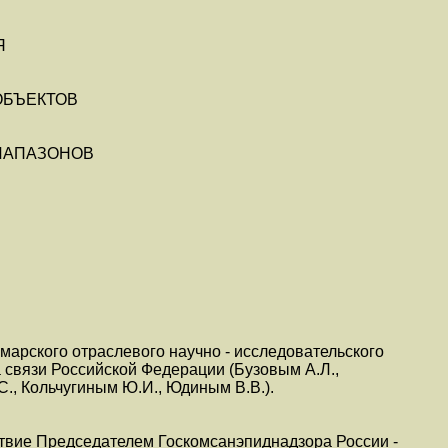
Я
ОБЪЕКТОВ
ДИАПАЗОНОВ
арского отраслевого научно - исследовательского
 связи Российской Федерации (Бузовым А.Л.,
С., Кольчугиным Ю.И., Юдиным В.В.).
твие Председателем Госкомсанэпиднадзора России -