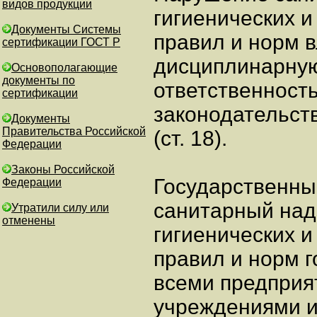
видов продукции
гигиенических и
Документы Системы
правил и норм 
сертификации ГОСТ Р
дисциплинарную
Основополагающие
документы по
ответственность
сертификации
законодательст
Документы
Правительства Российской
(ст. 18).
Федерации
Законы Российской
Государственны
Федерации
санитарный над
Утратили силу или
отменены
гигиенических и
правил и норм 
всеми предприя
учреждениями и