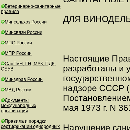
Ветеринарно-санитарные
правила
ДЛЯ ВИНОДЕЛ
Минсельхоз России
Минсвязи России
МПС России
МПР России
Настоящие Пра
СанПиН, ГН, МУК, ПДК,
разработаны и 
ОБУВ
государственно
Минздрав России
надзоре СССР (п
МВД России
Постановлением
Документы
международных
мая 1973 г. N 36
организаций
Правила и порядки
Нарушение сани
сертификации однородных