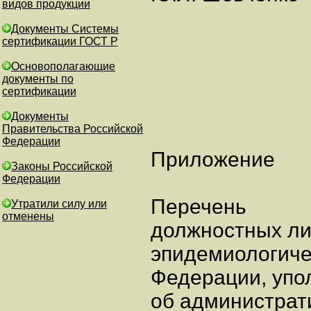
видов продукции
Документы Системы
сертификации ГОСТ Р
Основополагающие
документы по
сертификации
Документы
Правительства Российской
Федерации
Приложение
Законы Российской
Федерации
Перечень
Утратили силу или
отменены
должностных ли
эпидемиологиче
Федерации, упо
об администрат