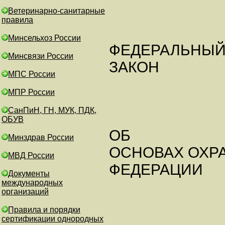
Ветеринарно-санитарные
правила
Минсельхоз России
ФЕДЕРАЛЬНЫ
Минсвязи России
ЗАКОН
МПС России
МПР России
СанПиН, ГН, МУК, ПДК,
ОБУВ
ОБ
Минздрав России
ОСНОВАХ ОХР
МВД России
ФЕДЕРАЦИИ
Документы
международных
организаций
Правила и порядки
сертификации однородных