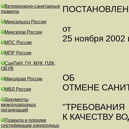
Ветеринарно-санитарные
ПОСТАНОВЛЕН
правила
Минсельхоз России
от
Минсвязи России
25 ноября 2002 г
МПС России
МПР России
СанПиН, ГН, МУК, ПДК,
ОБУВ
ОБ
Минздрав России
ОТМЕНЕ САНИ
МВД России
Документы
международных
"ТРЕБОВАНИЯ
организаций
К КАЧЕСТВУ В
Правила и порядки
сертификации однородных