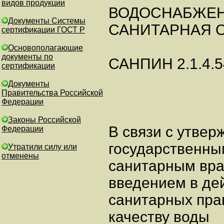
видов продукции
ВОДОСНАБЖЕН
Документы Системы
САНИТАРНАЯ О
сертификации ГОСТ Р
Основополагающие
документы по
САНПИН 2.1.4.5
сертификации
Документы
Правительства Российской
Федерации
Законы Российской
В связи с утвер
Федерации
государственны
Утратили силу или
отменены
санитарным вра
введением в дей
санитарных пра
качеству воды