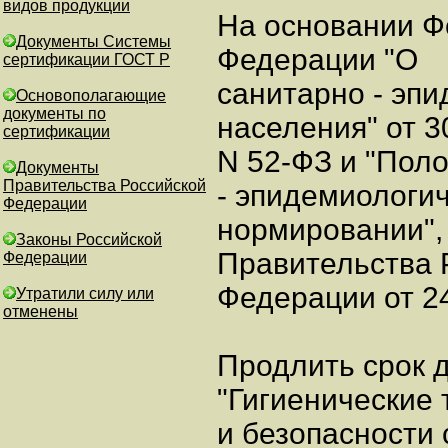
видов продукции
На основании Ф
Документы Системы
Федерации "О
сертификации ГОСТ Р
санитарно - эп
Основополагающие
документы по
населения" от 30
сертификации
N 52-ФЗ и "Пол
Документы
Правительства Российской
- эпидемиологи
Федерации
нормировании",
Законы Российской
Правительства 
Федерации
Федерации от 24
Утратили силу или
отменены
Продлить срок 
"Гигиенические 
и безопасности 