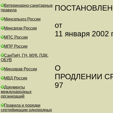
Ветеринарно-санитарные
ПОСТАНОВЛЕН
правила
Минсельхоз России
от
Минсвязи России
11 января 2002 г
МПС России
МПР России
СанПиН, ГН, МУК, ПДК,
ОБУВ
О
Минздрав России
ПРОДЛЕНИИ СР
МВД России
97
Документы
международных
организаций
Правила и порядки
сертификации однородных