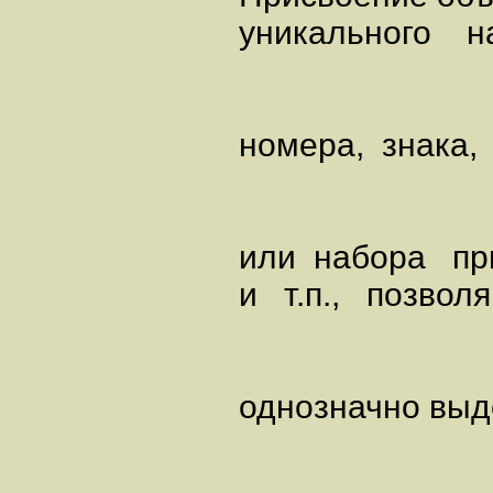
уникального н
номера, знака,
или набора пр
и т.п., позвол
однозначно выде