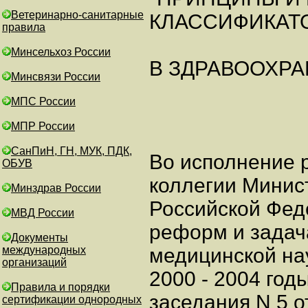
Ветеринарно-санитарные
КЛАССИФИКАТ
правила
Минсельхоз России
В ЗДРАВООХР
Минсвязи России
МПС России
МПР России
СанПиН, ГН, МУК, ПДК,
Во исполнение 
ОБУВ
коллегии Минис
Минздрав России
Российской Фед
МВД России
реформ и задач
Документы
международных
медицинской нау
организаций
2000 - 2004 год
Правила и порядки
заседания N 5 о
сертификации однородных