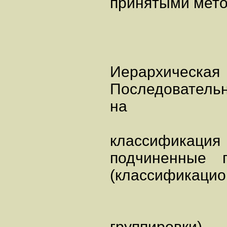
принятыми мет
Иерархическа
Последовательн
на
классификаци
подчиненные 
(классификаци
группировки)