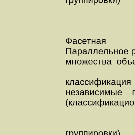
Фасетная
Параллельное 
множества объ
классификаци
независимые 
(классификаци
группировки)