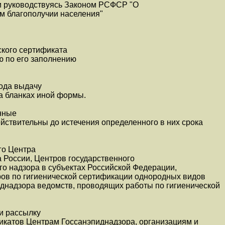
 и руководствуясь Законом РСФСР "О
м благополучии населения"
ского сертификата
ю по его заполнению
года выдачу
а бланках иной формы.
анные
йствительны до истечения определенного в них срока
го Центра
 России, Центров государственного
о надзора в субъектах Российской Федерации,
ров по гигиенической сертификации однородных видов
иднадзора ведомств, проводящих работы по гигиенической
 и рассылку
икатов Центрам Госсанэпиднадзора, организациям и