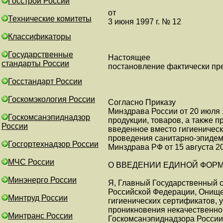
Госстрой России
от
Технические комитеты
3 июня 1997 г. № 12
Классификаторы
Государственные
Настоящее
стандарты России
постановление фактически пр
Госстандарт России
Госкомэкология России
Согласно Приказу
Минздрава России от 20 июля 1
Госкомсанэпиднадзор
продукции, товаров, а также 
России
введенное вместо гигиеническ
проведения санитарно-эпидем
Госгортехнадзор России
Минздрава РФ от 15 августа 20
МЧС России
О ВВЕДЕНИИ ЕДИНОЙ ФОРМ
Минэнерго России
Я, Главный Государственный 
Российской Федерации, Онище
Минтруд России
гигиенических сертификатов, 
проникновения некачественно
Минтранс России
Госкомсанэпиднадзора России 