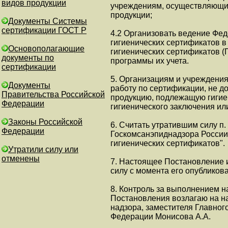
видов продукции
учреждениям, осуществляющим
продукции;
Документы Системы
сертификации ГОСТ Р
4.2 Организовать ведение Фе
гигиенических сертификатов 
Основополагающие
гигиенических сертификатов 
документы по
программы их учета.
сертификации
5. Организациям и учреждени
Документы
работу по сертификации, не д
Правительства Российской
продукцию, подлежащую гигиен
Федерации
гигиенического заключения ил
Законы Российской
6. Считать утратившим силу п
Федерации
Госкомсанэпиднадзора России 
гигиенических сертификатов".
Утратили силу или
отменены
7. Настоящее Постановление 
силу с момента его опубликов
8. Контроль за выполнением 
Постановления возлагаю на н
надзора, заместителя Главног
Федерации Монисова А.А.