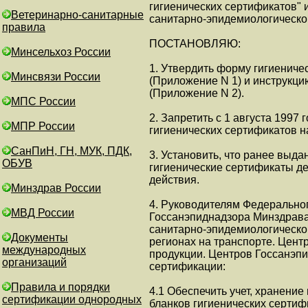
гигиенических сертификатов"
Ветеринарно-санитарные
санитарно-эпидемиологическо
правила
ПОСТАНОВЛЯЮ:
Минсельхоз России
1. Утвердить форму гигиениче
Минсвязи России
(Приложение N 1) и инструкци
(Приложение N 2).
МПС России
2. Запретить с 1 августа 1997 
МПР России
гигиенических сертификатов н
СанПиН, ГН, МУК, ПДК,
3. Установить, что ранее выд
ОБУВ
гигиенические сертификаты де
действия.
Минздрав России
4. Руководителям Федерально
МВД России
Госсанэпиднадзора Минздрава
санитарно-эпидемиологическог
Документы
регионах на транспорте. Цент
международных
продукции. Центров Госсанэп
организаций
сертификации:
Правила и порядки
4.1 Обеспечить учет, хранение
сертификации однородных
бланков гигиенических сертиф