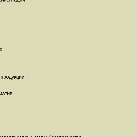
:
 продукции:
матив