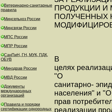
Ветеринарно-санитарные
ПРОДУКЦИИ И 
правила
ПОЛУЧЕННЫХ 
Минсельхоз России
МОДИФИЦИРОВ
Минсвязи России
МПС России
МПР России
СанПиН, ГН, МУК, ПДК,
В
ОБУВ
целях реализац
Минздрав России
"О
МВД России
санитарно- эпи
Документы
международных
населения" и "
организаций
прав потребител
Правила и порядки
реализации про
сертификации однородных