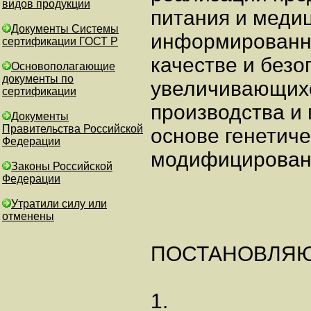
видов продукции
питания и меди
Документы Системы
информированно
сертификации ГОСТ Р
качестве и безо
Основополагающие
документы по
увеличивающих
сертификации
производства и 
Документы
Правительства Российской
основе генетиче
Федерации
модифицирован
Законы Российской
Федерации
Утратили силу или
отменены
ПОСТАНОВЛЯЮ
1.