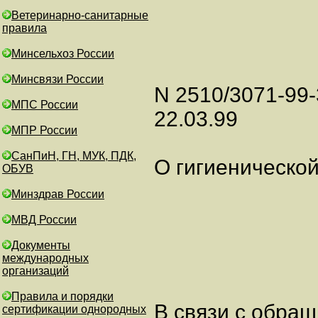
Ветеринарно-санитарные
правила
Минсельхоз России
Минсвязи России
N 2510/3071-99-
МПС России
22.03.99
МПР России
СанПиН, ГН, МУК, ПДК,
О гигиеническо
ОБУВ
Минздрав России
МВД России
Документы
международных
организаций
Правила и порядки
В связи с обра
сертификации однородных