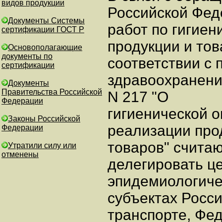
видов продукции
Российской Фед
Документы Системы
работ по гигиен
сертификации ГОСТ Р
продукции и то
Основополагающие
документы по
соответствии с
сертификации
здравоохранени
Документы
Правительства Российской
N 217 "О
Федерации
гигиенической о
Законы Российской
реализации про
Федерации
товаров" счита
Утратили силу или
отменены
делегировать ц
эпидемиологиче
субъектах Росс
транспорте, Фе