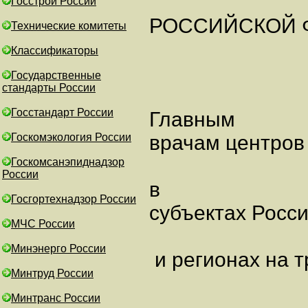
Госстрой России
РОССИЙСКОЙ 
Технические комитеты
Классификаторы
Государственные
стандарты России
Госстандарт России
Главным
Госкомэкология России
врачам центров
Госкомсанэпиднадзор
России
в
Госгортехнадзор России
субъектах Росс
МЧС России
Минэнерго России
и регионах на 
Минтруд России
Минтранс России