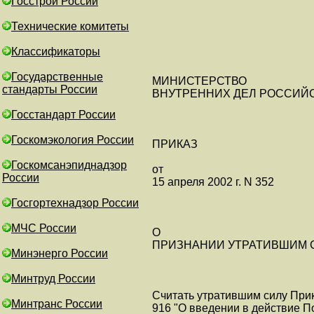
Госстрой России
Технические комитеты
Классификаторы
Государственные
МИНИСТЕРСТВО
стандарты России
ВНУТРЕННИХ ДЕЛ РОССИЙ
Госстандарт России
Госкомэкология России
ПРИКАЗ
Госкомсанэпиднадзор
от
России
15 апреля 2002 г. N 352
Госгортехнадзор России
МЧС России
О
ПРИЗНАНИИ УТРАТИВШИМ 
Минэнерго России
Минтруд России
Считать утратившим силу Прика
Минтранс России
916 "О введении в действие 