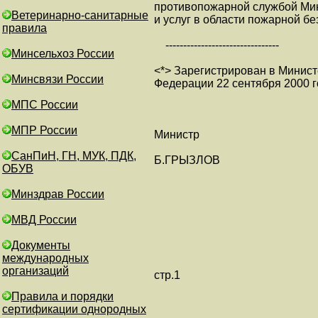
противопожарной службой Мин
Ветеринарно-санитарные
и услуг в области пожарной бе
правила
--------------------------------
Минсельхоз России
<*> Зарегистрирован в Минис
Минсвязи России
Федерации 22 сентября 2000 г
МПС России
МПР России
Министр
СанПиН, ГН, МУК, ПДК,
Б.ГРЫЗЛОВ
ОБУВ
Минздрав России
МВД России
Документы
международных
организаций
стр.1
Правила и порядки
сертификации однородных