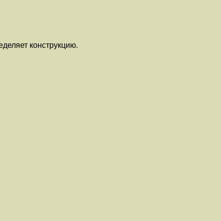
еделяет конструкцию.
а
 мм