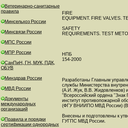
Ветеринарно-санитарные
правила
FIRE
EQUIPMENT. FIRE VALVES. T
Минсельхоз России
SAFETY
Минсвязи России
REQUIREMENTS. TEST MET
МПС России
МПР России
НПБ
154-2000
СанПиН, ГН, МУК, ПДК,
ОБУВ
Минздрав России
Разработаны Главным управл
службы Министерства внутрен
МВД России
(А.И. Жук, В.В. Жидовленков
"Всероссийский ордена "Знак 
Документы
институт противопожарной об
международных
(ФГУ ВНИИПО МВД России) (В.И
организаций
Внесены и подготовлены к ут
Правила и порядки
ГУГПС МВД России.
сертификации однородных