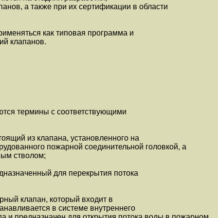
панов, а также при их сертификации в области
рименяться как типовая программа и
ий клапанов.
ются термины с соответствующими
тоящий из клапана, установленного на
рудованного пожарной соединительной головкой, а
ным стволом;
едназначенный для перекрытия потока
орный клапан, который входит в
танавливается в системе внутреннего
а и предназначен для открытия потока воды в пожарном