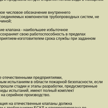
ное числовое обозначение внутреннего
исоединяемых компонентов трубопроводных систем, не
чиной;
ие клапана - наибольшее избыточное
 сохраняет свою работоспособность в пределах
приятием-изготовителем срока службы при заданном
ые отечественными предприятиями,
ным испытаниям в области пожарной безопасности, если
прошли стадии и этапы разработки, предусмотренные
 виды испытаний, имеют полный комплект
 на серийное производство.
тация на отечественные клапаны должна
ии с требованиями ЕСКД и откорректирована по