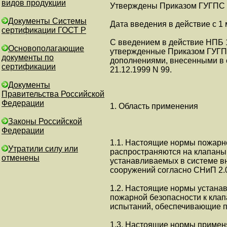
видов продукции
Утверждены Приказом ГУГПС МВ
Документы Системы
Дата введения в действие с 1 
сертификации ГОСТ Р
С введением в действие НПБ 
Основополагающие
утвержденные Приказом ГУГПС
документы по
дополнениями, внесенными в 
сертификации
21.12.1999 N 99.
Документы
Правительства Российской
Федерации
1. Область применения
Законы Российской
Федерации
1.1. Настоящие нормы пожарно
Утратили силу или
распространяются на клапаны
отменены
устанавливаемых в системе в
сооружений согласно СНиП 2.0
1.2. Настоящие нормы устана
пожарной безопасности к клап
испытаний, обеспечивающие п
1.3. Настоящие нормы применя