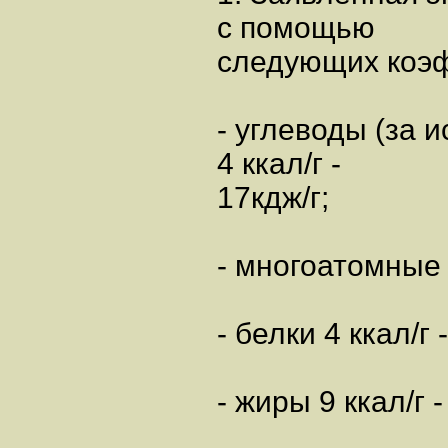
с помощью
следующих коэф
- углеводы (за 
4 ккал/г -
17кдж/г;
- многоатомные с
- белки 4 ккал/г 
- жиры 9 ккал/г -