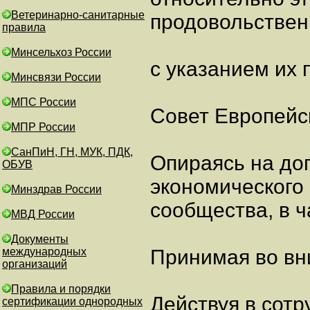
Ветеринарно-санитарные
продовольствен
правила
Минсельхоз России
с указанием их
Минсвязи России
МПС России
Совет Европейс
МПР России
СанПиН, ГН, МУК, ПДК,
Опираясь на до
ОБУВ
экономического
Минздрав России
сообщества, в ч
МВД России
Документы
международных
Принимая во вн
организаций
Правила и порядки
Действуя в сотр
сертификации однородных