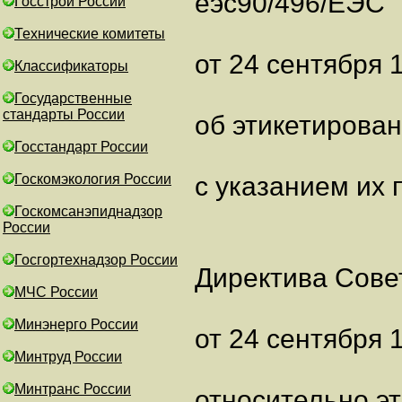
еэс90/496/ЕЭС
Госстрой России
Технические комитеты
от 24 сентября 1
Классификаторы
Государственные
стандарты России
об этикетирова
Госстандарт России
Госкомэкология России
с указанием их
Госкомсанэпиднадзор
России
Госгортехнадзор России
Директива Сове
МЧС России
Минэнерго России
от 24 сентября 1
Минтруд России
Минтранс России
относительно э