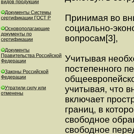
видов продукции
Документы Системы
Принимая во вн
сертификации ГОСТ Р
социально-экон
Основополагающие
документы по
вопросам[3],
сертификации
Документы
Правительства Российской
Учитывая необх
Федерации
постепенного пе
Законы Российской
общеевропейском
Федерации
учитывая, что в
Утратили силу или
отменены
включает прост
границ, в котор
свободное обра
свободное пере