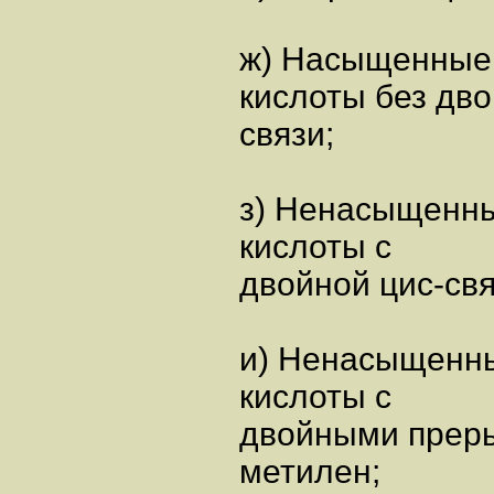
ж) Насыщенные 
кислоты без дв
связи;
з) Ненасыщенны
кислоты с
двойной цис-св
и) Ненасыщенны
кислоты с
двойными преры
метилен;