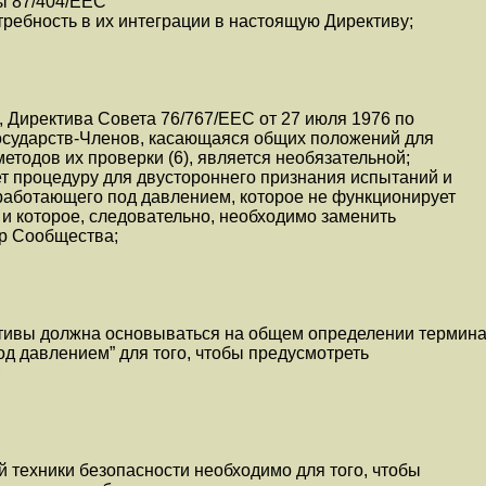
ы 87/404/ЕЕС
требность в их интеграции в настоящую Директиву;
 Директива Совета 76/767/ЕЕС от 27 июля 1976 по
осударств-Членов, касающаяся общих положений для
етодов их проверки (6), является необязательной;
т процедуру для двустороннего признания испытаний и
работающего под давлением, которое не функционирует
и которое, следовательно, необходимо заменить
р Сообщества;
тивы должна основываться на общем определении термин
д давлением” для того, чтобы предусмотреть
;
 техники безопасности необходимо для того, чтобы