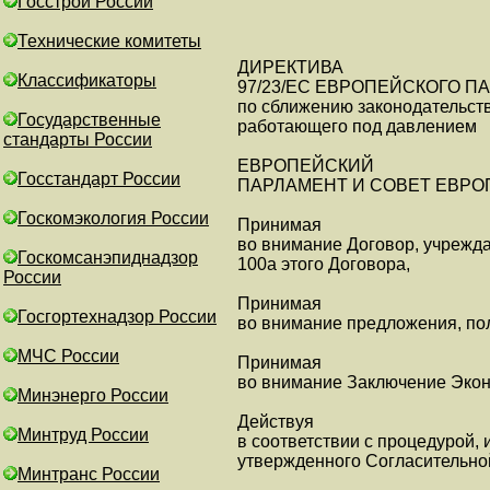
Госстрой России
Технические комитеты
ДИРЕКТИВА
Классификаторы
97/23/ЕС ЕВРОПЕЙСКОГО ПАР
по сближению законодательст
Государственные
работающего под давлением
стандарты России
ЕВРОПЕЙСКИЙ
Госстандарт России
ПАРЛАМЕНТ И СОВЕТ ЕВРО
Госкомэкология России
Принимая
во внимание Договор, учрежд
Госкомсанэпиднадзор
100а этого Договора,
России
Принимая
Госгортехнадзор России
во внимание предложения, пол
МЧС России
Принимая
во внимание Заключение Эконо
Минэнерго России
Действуя
Минтруд России
в соответствии с процедурой, 
утвержденного Согласительно
Минтранс России