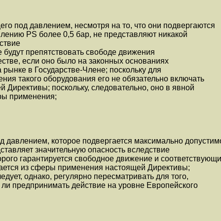
го под давлением, несмотря на то, что они подвергаются
лению PS более 0,5 бар, не представляют никакой
дствие
не будут препятствовать свободе движения
стве, если оно было на законных основаниях
 рынке в Государстве-Члене; поскольку для
ния такого оборудования его не обязательно включать
 Директивы; поскольку, следовательно, оно в явной
ры применения;
д давлением, которое подвергается максимально допустим
ставляет значительную опасность вследствие
орого гарантируется свободное движение и соответствующ
чается из сферы применения настоящей Директивы;
едует, однако, регулярно пересматривать для того,
 ли предпринимать действие на уровне Европейского