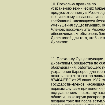
10. Поскольку правила по
устранению технических барье
предусмотренному в Резолюции
техническому согласованию и 
требований, касающихся безоп
уменьшения существующих, об
Членов; поскольку эта Резол
обеспечивает, чтобы очень бо
Директивой для того, чтобы и
Директив;
11. Поскольку Существующие
Директивы Сообщества по сбл
оборудования, работающего п
устранения барьеров для торг
охватывают этот сектор лишь 
87/404/ЕЕС от 25 июня 1987 г
Государств-Членов, касающаяс
первым случаем применения н
под давлением; поскольку нас
области, на которую распростр
позднее трех лет после вступ