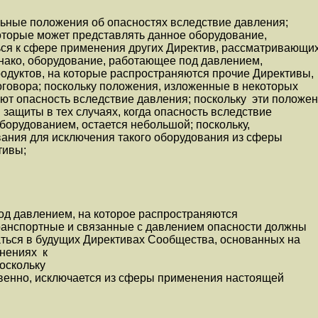
льные положения об опасностях вследствие давления;
которые может представлять данное оборудование,
ься к сфере применения других Директив, рассматривающи
однако, оборудование, работающее под давлением,
одуктов, на которые распространяются прочие Директивы,
говора; поскольку положения, изложенные в некоторых
ают опасность вследствие давления; поскольку эти положе
защиты в тех случаях, когда опасность вследствие
оборудованием, остается небольшой; поскольку,
вания для исключения такого оборудования из сферы
тивы;
од давлением, на которое распространяются
анспортные и связанные с давлением опасности должны
аться в будущих Директивах Сообщества, основанных на
лнениях к
оскольку
твенно, исключается из сферы применения настоящей