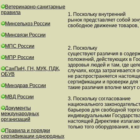
Ветеринарно-санитарные
правила
1. Поскольку внутренний
рынок представляет собой зон
Минсельхоз России
свободное движение товаров, 
Минсвязи России
МПС России
2. Поскольку
существуют различия в содер
МПР России
положений, действующих в Го
здоровья людей и там, где це
СанПиН, ГН, МУК, ПДК,
случаях, когда затрагивается
ОБУВ
не распространяется настоящ
сертификации и проверки для 
Минздрав России
такие различия вполне могут 
МВД России
3. Поскольку согласование
национального законодательс
Документы
барьеров для свободной торгов
международных
индивидуальными Государства
организаций
настоящей Директиве излагаю
только того оборудования, к к
Правила и порядки
сертификации однородных