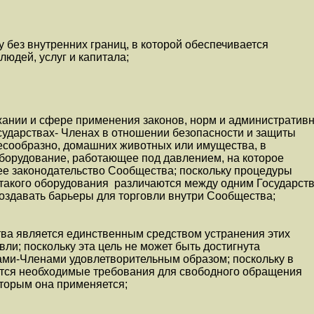
у без внутренних границ, в которой обеспечивается
людей, услуг и капитала;
жании и сфере применения законов, норм и административ
сударствах- Членах в отношении безопасности и защиты
лесообразно, домашних животных или имущества, в
 оборудование, работающее под давлением, на которое
ее законодательство Сообщества; поскольку процедуры
такого оборудования различаются между одним Государств
создавать барьеры для торговли внутри Сообщества;
тва является единственным средством устранения этих
ли; поскольку эта цель не может быть достигнута
ми-Членами удовлетворительным образом; поскольку в
тся необходимые требования для свободного обращения
оторым она применяется;