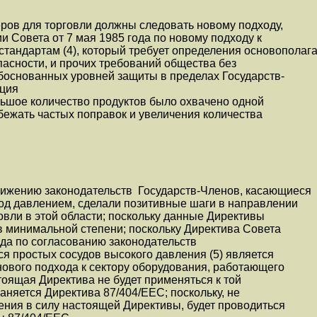
ров для торговли должны следовать новому подходу,
 Совета от 7 мая 1985 года по новому подходу к
стандартам (4), который требует определения основопола
асности, и прочих требований общества без
основанных уровней защиты в пределах Государств-
юция
льшое количество продуктов было охвачено одной
збежать частых поправок и увеличения количества
ижению законодательств Государств-Членов, касающиеся
од давлением, сделали позитивные шаги в направлении
овли в этой области; поскольку данные Директивы
в минимальной степени; поскольку Директива Совета
ода по согласованию законодательств
я простых сосудов высокого давления (5) является
ового подхода к сектору оборудования, работающего
тоящая Директива не будет применяться к той
аняется Директива 87/404/ЕЕС; поскольку, не
ления в силу настоящей Директивы, будет проводиться