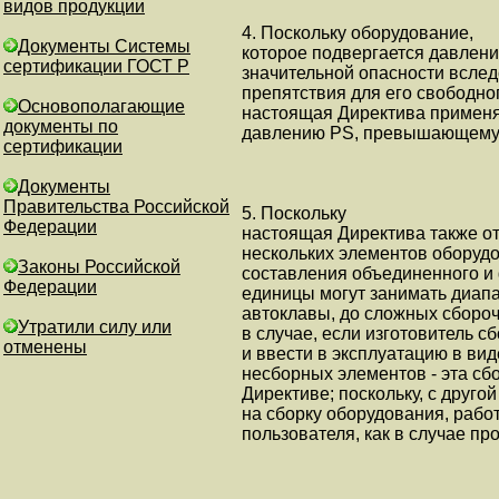
видов продукции
4. Поскольку оборудование,
Документы Системы
которое подвергается давлени
сертификации ГОСТ Р
значительной опасности вслед
препятствия для его свободно
Основополагающие
настоящая Директива применя
документы по
давлению PS, превышающему 
сертификации
Документы
Правительства Российской
5. Поскольку
Федерации
настоящая Директива также о
нескольких элементов оборуд
Законы Российской
составления объединенного и 
Федерации
единицы могут занимать диапа
автоклавы, до сложных сбороч
Утратили силу или
в случае, если изготовитель 
отменены
и ввести в эксплуатацию в ви
несборных элементов - эта сб
Директиве; поскольку, с друг
на сборку оборудования, рабо
пользователя, как в случае п