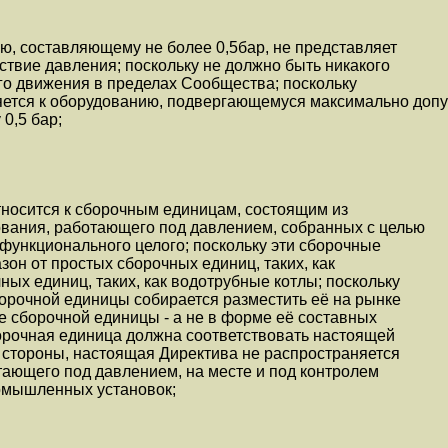
ю, составляющему не более 0,5бар, не представляет
ствие давления; поскольку не должно быть никакого
го движения в пределах Сообщества; поскольку
ется к оборудованию, подвергающемуся максимально доп
0,5 бар;
тносится к сборочным единицам, состоящим из
ования, работающего под давлением, собранных с целью
функционального целого; поскольку эти сборочные
зон от простых сборочных единиц, таких, как
ных единиц, таких, как водотрубные котлы; поскольку
сборочной единицы собирается разместить её на рынке
де сборочной единицы - а не в форме её составных
орочная единица должна соответствовать настоящей
ой стороны, настоящая Директива не распространяется
тающего под давлением, на месте и под контролем
ромышленных установок;