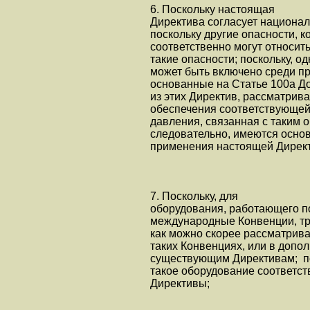
6. Поскольку настоящая
Директива согласует национа
поскольку другие опасности, 
соответственно могут относит
такие опасности; поскольку, 
может быть включено среди пр
основанные на Статье 100а До
из этих Директив, рассматрив
обеспечения соответствующей 
давления, связанная с таким 
следовательно, имеются осно
применения настоящей Дирек
7. Поскольку, для
оборудования, работающего п
международные Конвенции, тр
как можно скорее рассматрив
таких Конвенциях, или в допо
существующим Директивам; п
такое оборудование соответс
Директивы;