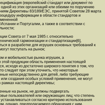
пецификация (европейский стандарт или документ по
 одной из этих организаций или обеими по поручению
ниям Директивы 83/189/ЕЭС, принятой Советом 28 марта
роцедуру информации в области стандартов и
измененной
Испании и Португалии, а также в соответствии с
льности;
ции Совета от 7 мая 1985 г. относительно
ехнической гармонизации и стандартизации[6],
ься в разработке для игрушек основных требований к
могут поступать на рынок;
мом и мобильностью рынка игрушек, а
м этой продукции область применения настоящей
я, исходя из достаточно широкого понятия о том, что
то следует при этом уточнить, что некоторые
нные непосредственно для детей, либо требующие
 или создания особых условий применения, не могут
в рамках настоящей директивы;
енные на рынок, не должны подвергать
ровье пользователей или окружающих лиц; что степень
 устанавливаться согласно критерию использования
том, однако, предполагаемого обращения с ним,