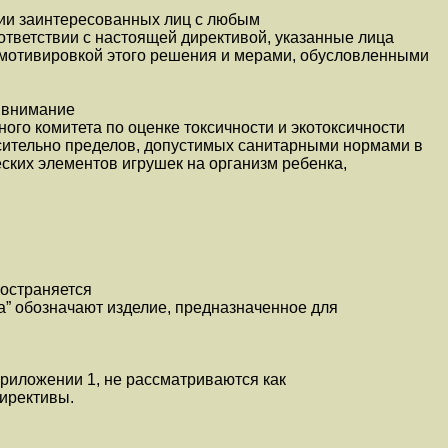
нии заинтересованных лиц с любым
тветствии с настоящей директивой, указанные лица
 мотивировкой этого решения и мерами, обусловленными
о внимание
ого комитета по оценке токсичности и экотоксичности
сительно пределов, допустимых санитарными нормами в
ских элементов игрушек на организм ребенка,
ространяется
а” обозначают изделие, предназначенное для
приложении 1, не рассматриваются как
ирективы.