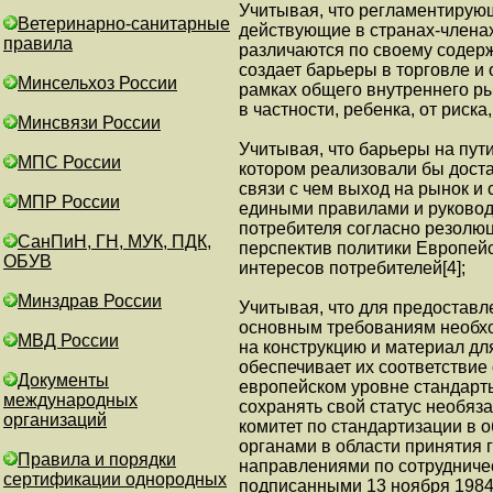
Учитывая, что регламентирую
Ветеринарно-санитарные
действующие в странах-членах
правила
различаются по своему содерж
создает барьеры в торговле и
Минсельхоз России
рамках общего внутреннего р
в частности, ребенка, от риск
Минсвязи России
Учитывая, что барьеры на пут
МПС России
котором реализовали бы дост
связи с чем выход на рынок 
МПР России
едиными правилами и руковод
потребителя согласно резолюц
СанПиН, ГН, МУК, ПДК,
перспектив политики Европейс
ОБУВ
интересов потребителей[4];
Минздрав России
Учитывая, что для предоставл
основным требованиям необх
МВД России
на конструкцию и материал дл
обеспечивает их соответстви
Документы
европейском уровне стандарт
международных
сохранять свой статус необяз
организаций
комитет по стандартизации в
органами в области принятия 
Правила и порядки
направлениями по сотрудниче
сертификации однородных
подписанными 13 ноября 1984 