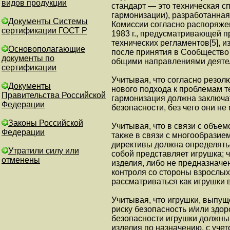
видов продукции
стандарт — это техническая с
гармонизации), разработанная
Документы Системы
Комиссии согласно распоряже
сертификации ГОСТ Р
1983 г., предусматривающей п
технических регламентов[5], 
Основополагающие
после принятия в Сообщество 
документы по
общими направлениями деяте
сертификации
Учитывая, что согласно резолю
Документы
нового подхода к проблемам т
Правительства Российской
гармонизация должна заключат
Федерации
безопасности, без чего они не 
Законы Российской
Учитывая, что в связи с объе
Федерации
также в связи с многообразие
директивы должна определятьс
Утратили силу или
собой представляет игрушка; ч
отменены
изделия, либо не предназначе
контроля со стороны взрослых
рассматриваться как игрушки 
Учитывая, что игрушки, выпущ
риску безопасность и/или здо
безопасности игрушки должны
изделия по назначению, с уче