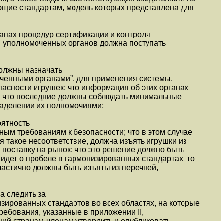
ующие стандартам, модель которых представлена для
тапах процедур сертификации и контроля
 и уполномоченных органов должна поступать
должны назначать
ченными органами”, для применения системы,
пасности игрушек; что информация об этих органах
 и что последние должны соблюдать минимальные
наделении их полномочиями;
оятность
ным требованиям к безопасности; что в этом случае
я такое несоответствие, должна изъять игрушки из
х поставку на рынок; что это решение должно быть
 идет о пробеле в гармонизированных стандартах, то
частично должны быть изъяты из перечней,
а следить за
изированных стандартов во всех областях, на которые
ебования, указанные в приложении II,
щий странам-членам утвердить и опубликовать