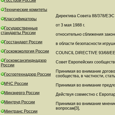
Госстрой России
Технические комитеты
Директива Совета 88/378/ЕЭС
Классификаторы
от 3 мая 1988 г.
Государственные
стандарты России
относительно сближения закон
Госстандарт России
в области безопасности игруш
Госкомэкология России
COUNCIL DIRECTIVE 93/68/EEC
Госкомсанэпиднадзор
Совет Европейских сообществ
России
Принимая во внимание догово
Госгортехнадзор России
сообщества, в частности, стат
МЧС России
Принимая во внимание предло
Минэнерго России
Действуя совместно с Европар
Минтруд России
Принимая во внимание мнение
вопросам[3],
Минтранс России