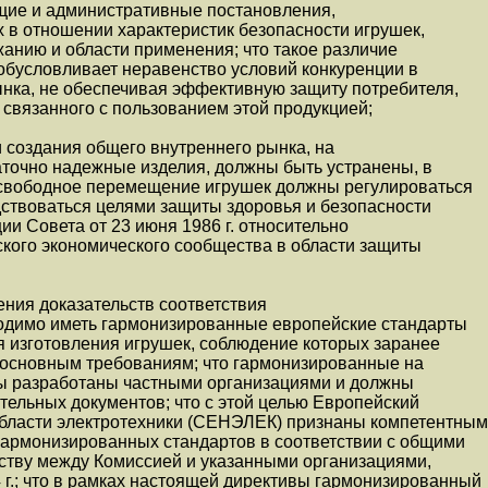
щие и административные постановления,
 в отношении характеристик безопасности игрушек,
анию и области применения; что такое различие
 обусловливает неравенство условий конкуренции в
ынка, не обеспечивая эффективную защиту потребителя,
а, связанного с пользованием этой продукцией;
и создания общего внутреннего рынка, на
аточно надежные изделия, должны быть устранены, в
и свободное перемещение игрушек должны регулироваться
ствоваться целями защиты здоровья и безопасности
ии Совета от 23 июня 1986 г. относительно
кого экономического сообщества в области защиты
ения доказательств соответствия
одимо иметь гармонизированные европейские стандарты
я изготовления игрушек, соблюдение которых заранее
е основным требованиям; что гармонизированные на
ы разработаны частными организациями и должны
ательных документов; что с этой целью Европейский
 области электротехники (СЕНЭЛЕК) признаны компетентны
гармонизированных стандартов в соответствии с общими
ству между Комиссией и указанными организациями,
г.; что в рамках настоящей директивы гармонизированный