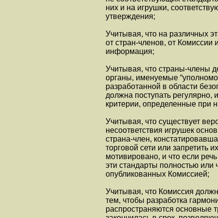
них и на игрушки, соответств
утверждения;
Учитывая, что на различных э
от стран-членов, от Комиссии
информация;
Учитывая, что страны-члены 
органы, именуемые “уполномо
разработанной в области безо
должна поступать регулярно,
критерии, определенные при 
Учитывая, что существует вер
несоответствия игрушек основ
страна-член, констатировавша
торговой сети или запретить и
мотивировано, и что если речь
эти стандарты полностью или 
опубликованных Комиссией;
Учитывая, что Комиссия должн
тем, чтобы разработка гармон
распространяются основные тр
закончилась в срок, позволяю