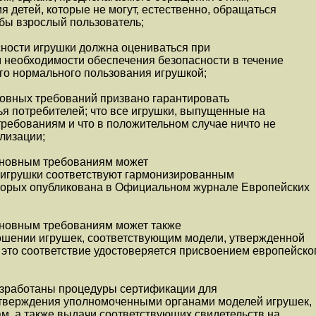
я детей, которые не могут, естественно, обращаться
л бы взрослый пользователь;
сности игрушки должна оцениваться при
 необходимости обеспечения безопасности в течение
го нормального пользования игрушкой;
новных требований призвано гарантировать
ья потребителей; что все игрушки, выпущенные на
требованиям и что в положительном случае ничто не
лизации;
основным требованиям может
и игрушки соответствуют гармонизированным
торых опубликована в Официальном журнале Европейских
основным требованиям может также
ошении игрушек, соответствующим модели, утвержденной
это соответствие удостоверяется присвоением европейско
азработаны процедуры сертификации для
тверждения уполномоченными органами моделей игрушек,
м, а также выдачи соответствующих свидетельств на