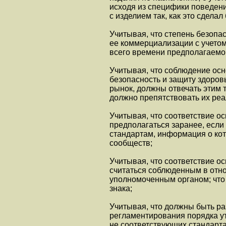
исходя из специфики поведени
с изделием так, как это сдела
Учитывая, что степень безопа
ее коммерциализации с учетом
всего времени предполагаемо
Учитывая, что соблюдение ос
безопасность и защиту здоров
рынок, должны отвечать этим 
должно препятствовать их реа
Учитывая, что соответствие 
предполагаться заранее, есл
стандартам, информация о ко
сообществ;
Учитывая, что соответствие 
считаться соблюденным в отн
уполномоченным органом; что 
знака;
Учитывая, что должны быть р
регламентирования порядка у
не соответствующих стандарта