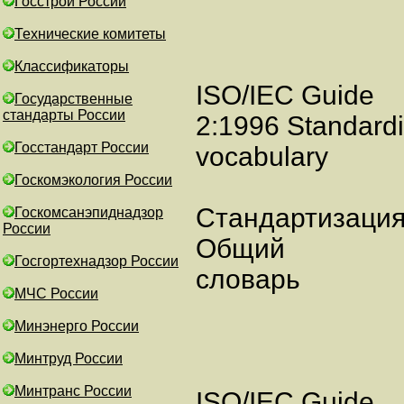
Госстрой России
Технические комитеты
Классификаторы
ISO/IEC Guide
Государственные
стандарты России
2:1996 Standardiz
Госстандарт России
vocabulary
Госкомэкология России
Стандартизация
Госкомсанэпиднадзор
России
Общий
Госгортехнадзор России
словарь
МЧС России
Минэнерго России
Минтруд России
Минтранс России
ISO/IEC Guide