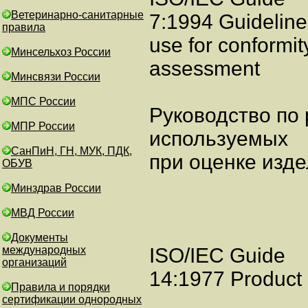
Ветеринарно-санитарные
7:1994 Guidelines
правила
use for conformit
Минсельхоз России
assessment
Минсвязи России
МПС России
Руководство по 
МПР России
используемых
СанПиН, ГН, МУК, ПДК,
при оценке изде
ОБУВ
Минздрав России
МВД России
Документы
международных
ISO/IEC Guide
организаций
14:1977 Product 
Правила и порядки
сертификации однородных