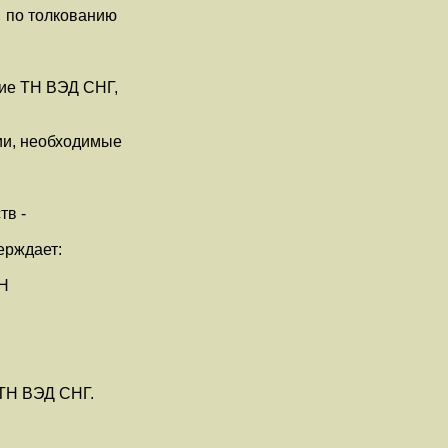
 по толкованию
е ТН ВЭД СНГ,
и, необходимые
в -
ерждает:
ТН
ТН ВЭД СНГ.