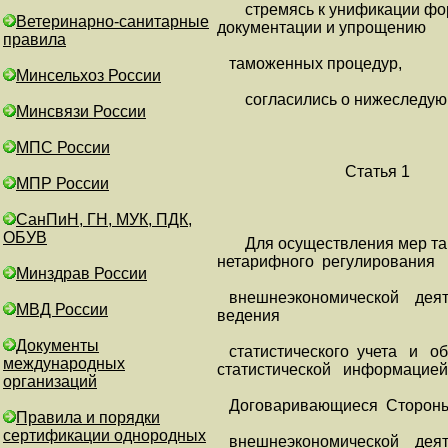
стремясь к унификации фо
Ветеринарно-санитарные
документации и упрощению
правила
таможенных процедур,
Минсельхоз России
согласились о нижеследую
Минсвязи России
МПС России
Статья 1
МПР России
СанПиН, ГН, МУК, ПДК,
ОБУВ
Для осуществления мер та
нетарифного регулирования
Минздрав России
внешнеэкономической деят
МВД России
ведения
Документы
статистического учета и о
международных
статистической информацией
организаций
Договаривающиеся Стороны 
Правила и порядки
сертификации однородных
внешнеэкономической дея