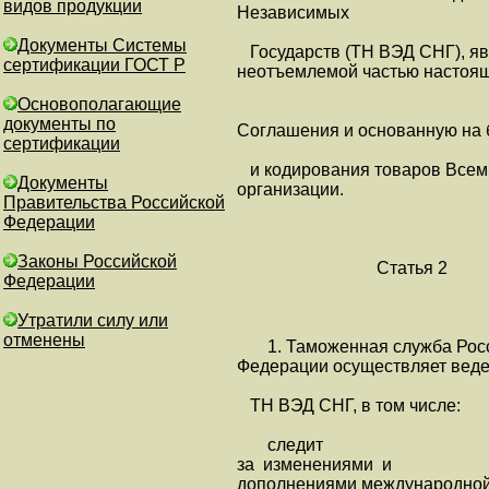
видов продукции
Независимых
Документы Системы
Государств (ТН ВЭД СНГ), 
сертификации ГОСТ Р
неотъемлемой частью настоя
Основополагающие
документы по
Соглашения и основанную на 
сертификации
и кодирования товаров Всем
Документы
организации.
Правительства Российской
Федерации
Законы Российской
Статья 2
Федерации
Утратили силу или
отменены
1. Таможенная служба Рос
Федерации осуществляет вед
ТН ВЭД СНГ, в том числе:
следит
за изменениями и
дополнениями международно