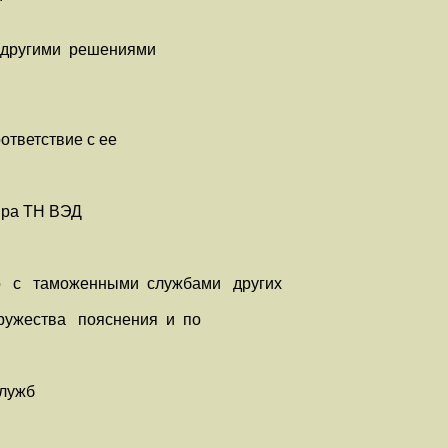
 другими решениями
тветствие с ее
яра ТН ВЭД
 с таможенными службами других
дружества пояснения и по
служб