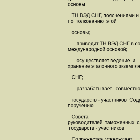
основы
ТН ВЭД СНГ, пояснениями и
по толкованию этой
основы;
приводит ТН ВЭД СНГ в соо
международной основой;
осуществляет ведение и
хранение эталонного экземпл
СНГ;
разрабатывает совместно
государств - участников Со
поручению
Совета
руководителей таможенных 
государств - участников
Содружества утверждает