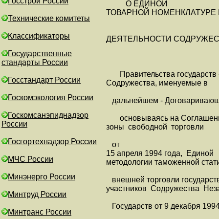
Госстрой России
О ЕДИНОЙ
ТОВАРНОЙ НОМЕНКЛАТУРЕ
Технические комитеты
Классификаторы
ДЕЯТЕЛЬНОСТИ СОДРУЖЕС
Государственные
стандарты России
Правительства государств -
Госстандарт России
Содружества, именуемые в
Госкомэкология России
дальнейшем - Договаривающ
Госкомсанэпиднадзор
основываясь на Соглашени
России
зоны свободной торговли
Госгортехнадзор России
от
15 апреля 1994 года, Единой
МЧС России
методологии таможенной стат
Минэнерго России
внешней торговли государств
участников Содружества Нез
Минтруд России
Государств от 9 декабря 1994
Минтранс России