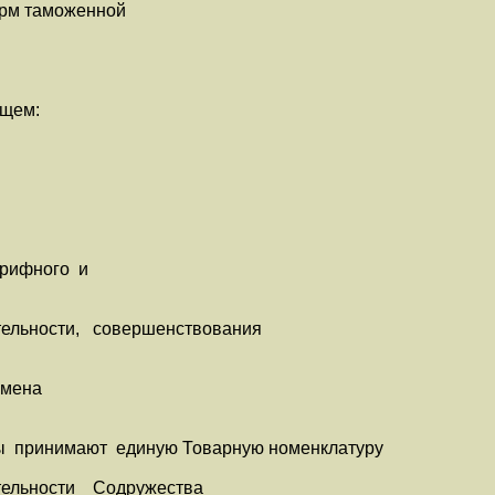
рм таможенной
щем:
рифного и
ельности, совершенствования
бмена
принимают единую Товарную номенклатуру
тельности Содружества