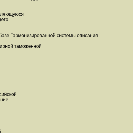
являющуюся
щего
базе Гармонизированной системы описания
ирной таможенной
сийской
ение
й