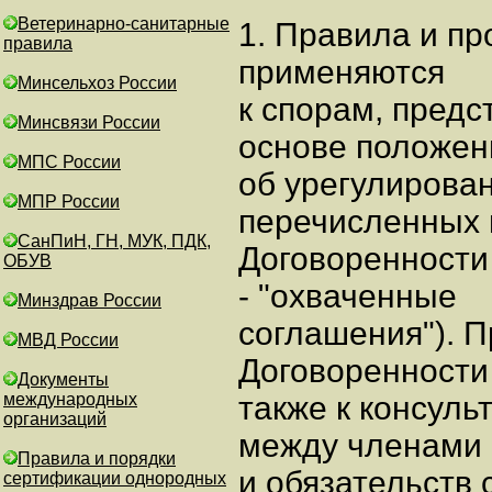
Ветеринарно-санитарные
1. Правила и п
правила
применяются
Минсельхоз России
к спорам, пред
Минсвязи России
основе положен
МПС России
об урегулирова
МПР России
перечисленных 
СанПиН, ГН, МУК, ПДК,
Договоренности
ОБУВ
- "охваченные
Минздрав России
соглашения"). 
МВД России
Договоренности
Документы
международных
также к консуль
организаций
между членами 
Правила и порядки
и обязательств
сертификации однородных