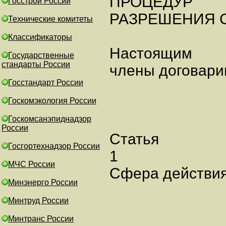
ПРОЦЕДУР
Госстрой России
РАЗРЕШЕНИЯ 
Технические комитеты
Классификаторы
Настоящим
Государственные
стандарты России
члены договари
Госстандарт России
Госкомэкология России
Госкомсанэпиднадзор
России
Статья
Госгортехнадзор России
1
МЧС России
Сфера действия
Минэнерго России
Минтруд России
Минтранс России