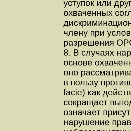
уступок или дру
охваченных сог
дискриминацион
члену при усло
разрешения ОРС
8. В случаях на
основе охвачен
оно рассматрива
в пользу против
facie) как дейс
сокращает выгод
означает присут
нарушение прав