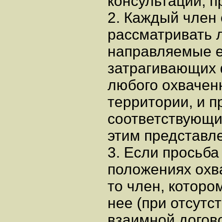
консультаций, 
2. Каждый член
рассматривать 
направляемые е
затрагивающих
любого охваченн
территории, и п
соответствующи
этим представл
3. Если просьба
положениях охв
то член, которо
нее (при отсутс
взаимной догово