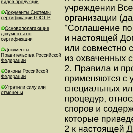
видов продукции
учреждении Все
Документы Системы
организации (да
сертификации ГОСТ Р
"Соглашение по
Основополагающие
документы по
и настоящей До
сертификации
или совместно 
Документы
Правительства Российской
из охваченных 
Федерации
2. Правила и п
Законы Российской
применяются с 
Федерации
специальных ил
Утратили силу или
отменены
процедур, отно
споров и содер
которые привед
2 к настоящей Д