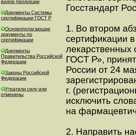
видов продукции
Госстандарт Рос
Документы Системы
сертификации ГОСТ Р
1. Во втором аб
Основополагающие
документы по
сертификации в
сертификации
лекарственных 
Документы
Правительства Российской
ГОСТ Р», приня
Федерации
России от 24 мая
Законы Российской
зарегистрирова
Федерации
г. (регистрацио
Утратили силу или
отменены
исключить слов
на фармацевтич
2. Направить н