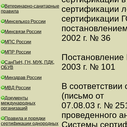
Ветеринарно-санитарные
сертификации л
правила
сертификации Г
Минсельхоз России
постановлением
Минсвязи России
2002 г. № 36
МПС России
МПР России
Постановление 
СанПиН, ГН, МУК, ПДК,
2003 г. № 101
ОБУВ
Минздрав России
В соответствии
МВД России
(письмо от
Документы
международных
07.08.03 г. № 2
организаций
проведенного а
Правила и порядки
Системы сертиф
сертификации однородных