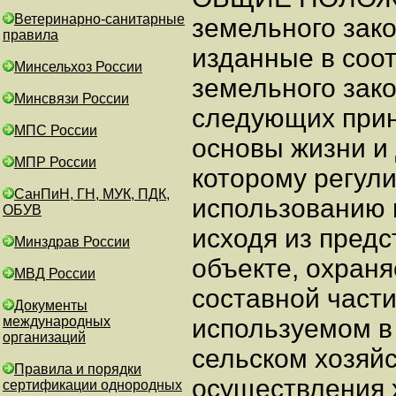
Ветеринарно-санитарные
правила
Минсельхоз России
Минсвязи России
МПС России
МПР России
СанПиН, ГН, МУК, ПДК,
ОБУВ
Минздрав России
МВД России
Документы
международных
организаций
Правила и порядки
сертификации однородных