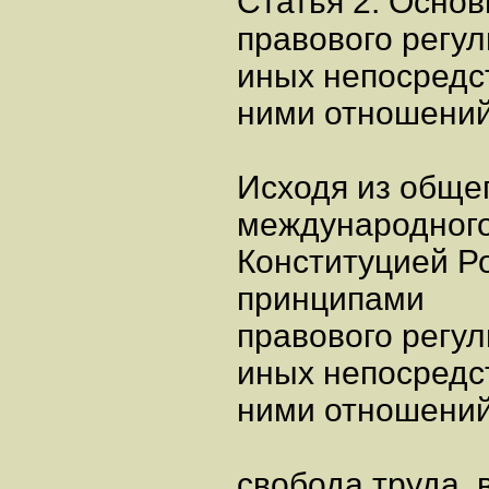
Статья 2. Осно
правового регу
иных непосредс
ними отношени
Исходя из обще
международного 
Конституцией Р
принципами
правового регу
иных непосредс
ними отношений
свобода труда, 