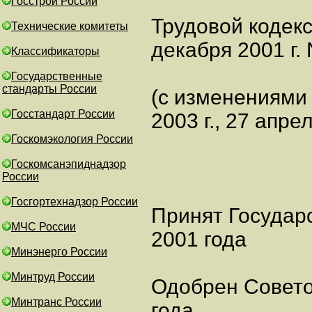
Госстрой России
Трудовой кодек
Технические комитеты
декабря 2001 г.
Классификаторы
Государственные
стандарты России
(с изменениями 
Госстандарт России
2003 г., 27 апрел
Госкомэкология России
Госкомсанэпиднадзор
России
Госгортехнадзор России
Принят Государ
МЧС России
2001 года
Минэнерго России
Минтруд России
Одобрен Совето
Минтранс России
года