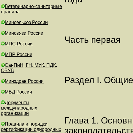
Ветеринарно-санитарные
правила
Минсельхоз России
Минсвязи России
Часть первая
МПС России
МПР России
СанПиН, ГН, МУК, ПДК,
ОБУВ
Раздел I. Общи
Минздрав России
МВД России
Документы
международных
организаций
Глава 1. Основ
Правила и порядки
законодательст
сертификации однородных