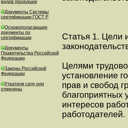
видов продукции
Документы Системы
сертификации ГОСТ Р
Основополагающие
документы по
Статья 1. Цели 
сертификации
законодательст
Документы
Правительства Российской
Федерации
Целями трудово
Законы Российской
установление г
Федерации
прав и свобод г
Утратили силу или
отменены
благоприятных у
интересов рабо
работодателей.