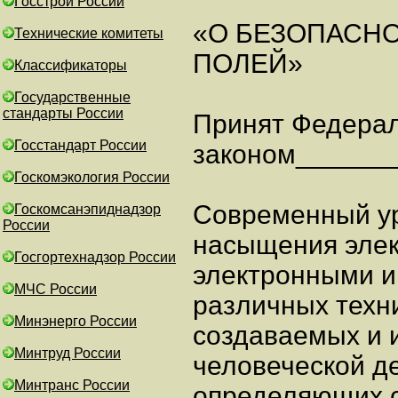
Госстрой России
«О БЕЗОПАСН
Технические комитеты
ПОЛЕЙ»
Классификаторы
Государственные
стандарты России
Принят Федера
Госстандарт России
законом______
Госкомэкология России
Современный ур
Госкомсанэпиднадзор
России
насыщения элек
Госгортехнадзор России
электронными и
МЧС России
различных техн
Минэнерго России
создаваемых и 
Минтруд России
человеческой де
Минтранс России
определяющих с