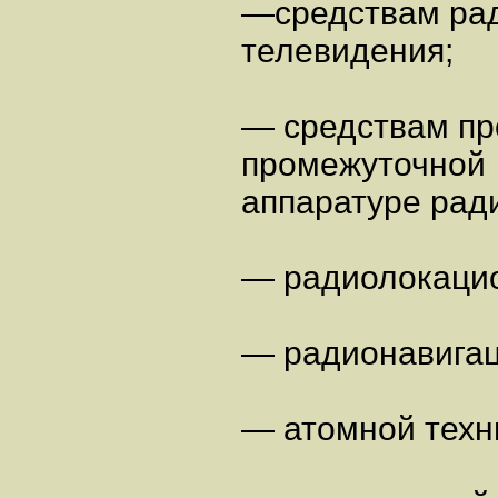
—средствам рад
телевидения;
— средствам пр
промежуточной
аппаратуре рад
— радиолокаци
— радионавигац
— атомной техн