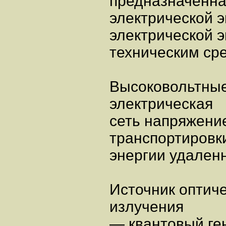
предназначенна
электрической 
электрической э
техническим ср
Высоковольтные
электрическая
сеть напряжени
транспортировк
энергии удален
Источник оптиче
излучения
— квантовый ге