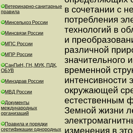
Ветеринарно-санитарные
в сочетании с 
правила
потребления эл
Минсельхоз России
технологий в о
Минсвязи России
и преобразован
МПС России
различной прир
МПР России
значительного 
СанПиН, ГН, МУК, ПДК,
временной стру
ОБУВ
интенсивности 
Минздрав России
окружающей сре
МВД России
естественным ф
Документы
международных
Земной жизни л
организаций
электромагнитн
Правила и порядки
изменения в эт
сертификации однородных