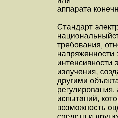
аппарата конеч
Стандарт элект
национальныйст
требования, от
напряженности 
интенсивности 
излучения, соз
другими объект
регулирования,
испытаний, кот
возможность оц
средств и други