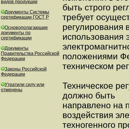
видов продукции
быть строго рег
Документы Системы
требует осущес
сертификации ГОСТ Р
регулирования в
Основополагающие
документы по
использования 
сертификации
электромагнитно
Документы
Правительства Российской
положениями Фе
Федерации
техническом ре
Законы Российской
Федерации
Техническое ре
Утратили силу или
отменены
должно быть
направлено на 
воздействия эл
техногенного пр