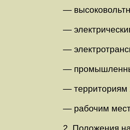
— высоковольтн
— электрически
— электротранс
— промышленны
— территориям 
— рабочим мест
2. Положения н