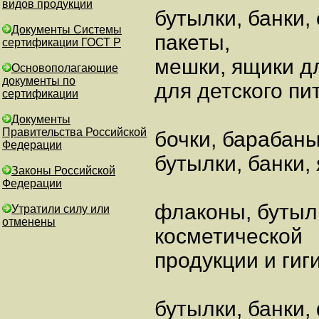
видов продукции
бутылки, банки,
Документы Системы
пакеты,
сертификации ГОСТ Р
мешки, ящики д
Основополагающие
документы по
для детского пи
сертификации
Документы
Правительства Российской
бочки, барабаны
Федерации
бутылки, банки,
Законы Российской
Федерации
флаконы, бутыл
Утратили силу или
отменены
косметической
продукции и гиг
бутылки, банки