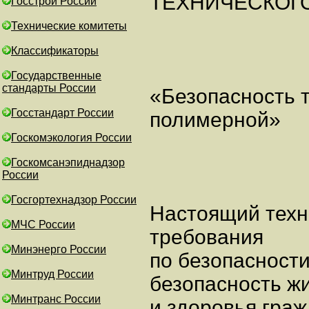
ТЕХНИЧЕСКОГ
Госстрой России
Технические комитеты
Классификаторы
Государственные
стандарты России
«Безопасность 
Госстандарт России
полимерной»
Госкомэкология России
Госкомсанэпиднадзор
России
Госгортехнадзор России
Настоящий техн
МЧС России
требования
Минэнерго России
по безопасност
Минтруд России
безопасность ж
Минтранс России
и здоровья граж