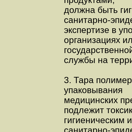
должна быть ги
санитарно-эпид
экспертизе в у
организациях и
государственно
службы на терр
3. Тара полиме
упаковывания
медицинских пр
подлежит токси
гигиеническим и
санитарно-эпид