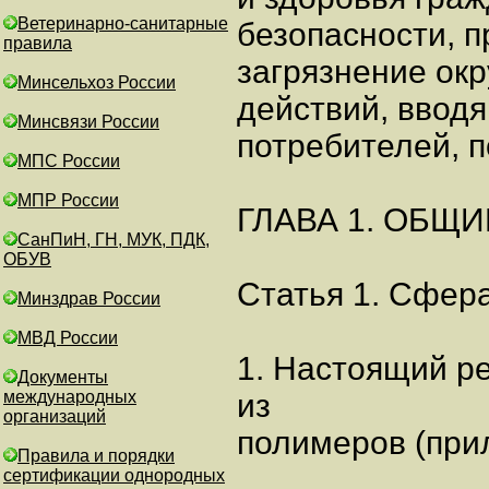
Ветеринарно-санитарные
безопасности,
правила
загрязнение ок
Минсельхоз России
действий, ввод
Минсвязи России
потребителей, 
МПС России
МПР России
ГЛАВА 1. ОБЩ
СанПиН, ГН, МУК, ПДК,
ОБУВ
Статья 1. Сфер
Минздрав России
МВД России
1. Настоящий р
Документы
международных
из
организаций
полимеров (при
Правила и порядки
сертификации однородных