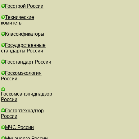
Госстрой России
Технические
комитеты
Классификаторы
Государственные
стандарты России
Госстандарт России
Госкомэкология
России
Госкомсанэпиднадзор
России
Госгортехнадзор
России
МЧС России
Минэнерго России