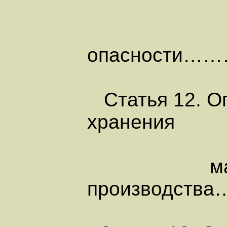
опасност
Статья 12. Оп
хранения
масел, жи
производс