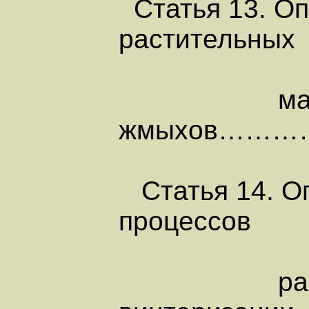
Статья 13. Оп
растительных
масел, 
жмыхов……
Статья 14. О
процессов
рафинации,