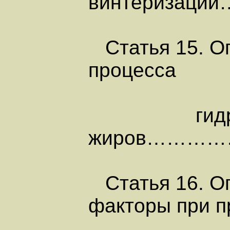
винтериза
Статья 15. О
процесса
гидриро
жиров………
Статья 16. О
факторы при п