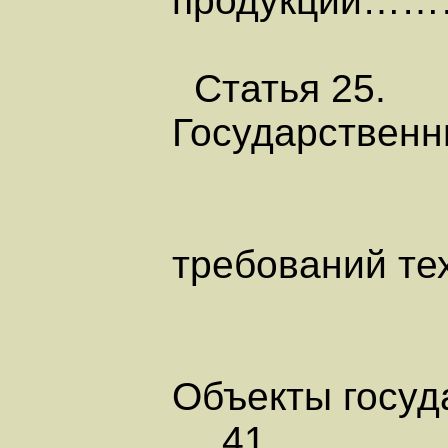
продукци
Статья 25.
Государственн
требований те
Объекты гос
….41