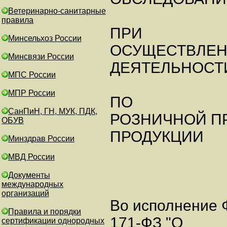
Ветеринарно-санитарные
правила
ПРИ
Минсельхоз России
ОСУЩЕСТВЛЕН
Минсвязи России
ДЕЯТЕЛЬНОСТ
МПС России
МПР России
ПО
СанПиН, ГН, МУК, ПДК,
РОЗНИЧНОЙ П
ОБУВ
ПРОДУКЦИИ
Минздрав России
МВД России
Документы
международных
организаций
Во исполнение Ф
Правила и порядки
171-ФЗ "О
сертификации однородных