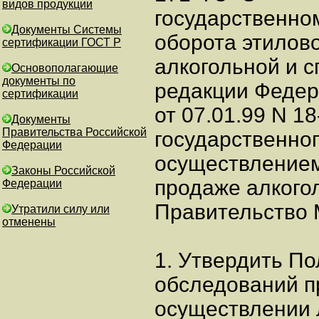
видов продукции
государственно
Документы Системы
оборота этилово
сертификации ГОСТ Р
алкогольной и 
Основополагающие
документы по
редакции Федер
сертификации
от 07.01.99 N 1
Документы
Правительства Российской
государственног
Федерации
осуществлением
Законы Российской
продаже алкого
Федерации
Правительство 
Утратили силу или
отменены
1. Утвердить П
обследований п
осуществлении 