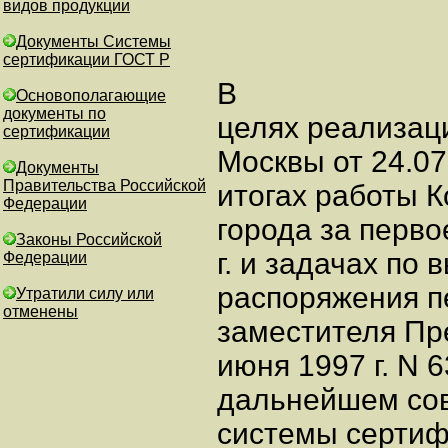
видов продукции
Документы Системы
сертификации ГОСТ Р
В
Основополагающие
документы по
целях реализац
сертификации
Москвы от 24.07
Документы
Правительства Российской
итогах работы К
Федерации
города за перво
Законы Российской
г. и задачах по
Федерации
распоряжения п
Утратили силу или
отменены
заместителя Пр
июня 1997 г. N 
дальнейшем со
системы сертиф