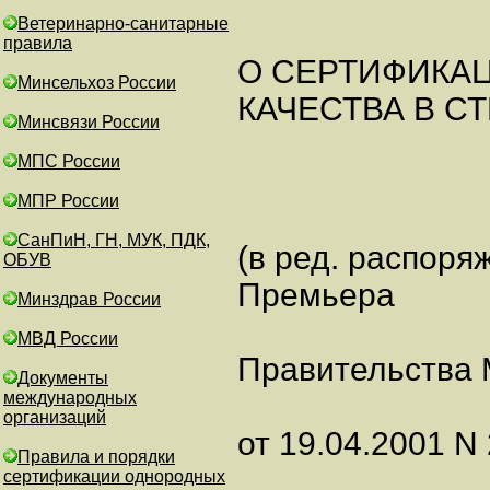
Ветеринарно-санитарные
правила
О СЕРТИФИКА
Минсельхоз России
КАЧЕСТВА В С
Минсвязи России
МПС России
МПР России
СанПиН, ГН, МУК, ПДК,
(в ред. распоря
ОБУВ
Премьера
Минздрав России
МВД России
Правительства 
Документы
международных
организаций
от 19.04.2001 N
Правила и порядки
сертификации однородных