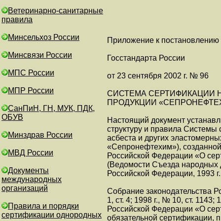
Ветеринарно-санитарные
правила
Минсельхоз России
Приложение к постановлению
Минсвязи России
Госстандарта России
МПС России
от 23 сентября 2002 г. № 96
МПР России
СИСТЕМА СЕРТИФИКАЦИИ 
ПРОДУКЦИИ «СЕПРОНЕФТЕ
СанПиН, ГН, МУК, ПДК,
ОБУВ
Настоящий документ устанавл
структуру и правила Системы
Минздрав России
асбеста и других эластомерны
«Сепронефтехим»), созданной 
МВД России
Российской Федерации «О серт
(Ведомости Съезда народных 
Документы
Российской Федерации, 1993 г.,
международных
организаций
Собрание законодательства Ро
1, ст. 4; 1998 г., № 10, ст. 1143
Правила и порядки
Российской Федерации «О сер
сертификации однородных
обязательной сертификации, 