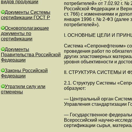
видов продукции
потребителей» от 7.02.92 г. 
Российской Федерации и Верхо
Документы Системы
ст. 766) с изменениями и доп
сертификации ГОСТ Р
января 1996 г. № 2-ФЗ (далее
потребителей»).
Основополагающие
документы по
I. ОСНОВНЫЕ ЦЕЛИ И ПРИ
сертификации
Система «Сепронефтехим» соз
Документы
проведения работ по обязател
Правительства Российской
других эластомерных материал
Федерации
уровня объективности и досто
Законы Российской
II. СТРУКТУРА СИСТЕМЫ И 
Федерации
2.1. Структуру Системы «Сеп
Утратили силу или
образуют:
отменены
— Центральный орган Системы
Управления стандартизации Го
— Государственное федераль
Всероссийский научно-исслед
сертификации сырья, матери