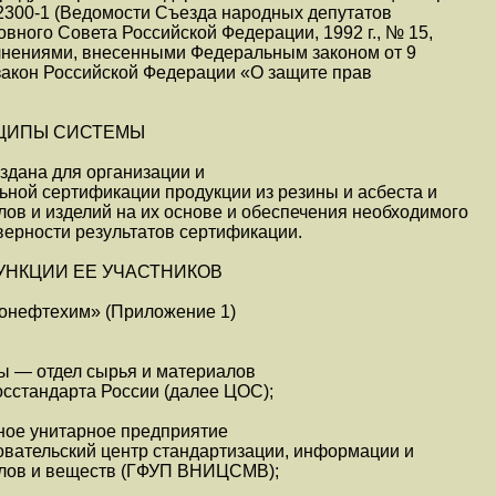
№ 2300-1 (Ведомости Съезда народных депутатов
вного Совета Российской Федерации, 1992 г., № 15,
олнениями, внесенными Федеральным законом от 9
 закон Российской Федерации «О защите прав
НЦИПЫ СИСТЕМЫ
дана для организации и
ьной сертификации продукции из резины и асбеста и
ов и изделий на их основе и обеспечения необходимого
верности результатов сертификации.
ФУНКЦИИ ЕЕ УЧАСТНИКОВ
ронефтехим» (Приложение 1)
 — отдел сырья и материалов
сстандарта России (далее ЦОС);
ное унитарное предприятие
овательский центр стандартизации, информации и
алов и веществ (ГФУП ВНИЦСМВ);