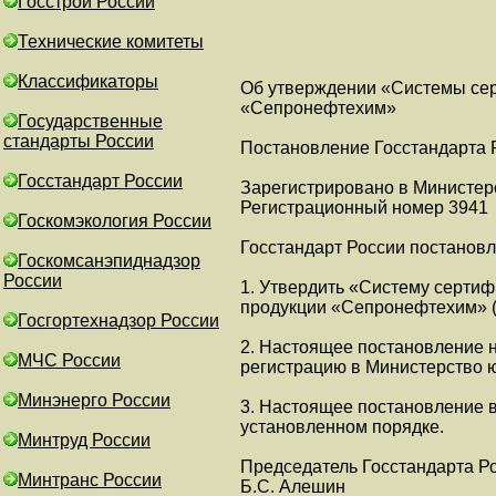
Госстрой России
Технические комитеты
Классификаторы
Об утверждении «Системы се
«Сепронефтехим»
Государственные
стандарты России
Постановление Госстандарта Р
Госстандарт России
Зарегистрировано в Министерс
Регистрационный номер 3941
Госкомэкология России
Госстандарт России постановл
Госкомсанэпиднадзор
России
1. Утвердить «Систему серти
продукции «Сепронефтехим» (
Госгортехнадзор России
2. Настоящее постановление 
МЧС России
регистрацию в Министерство 
Минэнерго России
3. Настоящее постановление в
установленном порядке.
Минтруд России
Председатель Госстандарта Р
Минтранс России
Б.С. Алешин