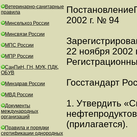
Ветеринарно-санитарные
ПостановлениеГ
правила
2002 г. № 94
Минсельхоз России
Минсвязи России
Зарегистрирова
МПС России
22 ноября 2002 г
МПР России
Регистрационны
СанПиН, ГН, МУК, ПДК,
ОБУВ
Госстандарт Рос
Минздрав России
МВД России
1. Утвердить «
Документы
международных
нефтепродукто
организаций
(прилагается).
Правила и порядки
сертификации однородных