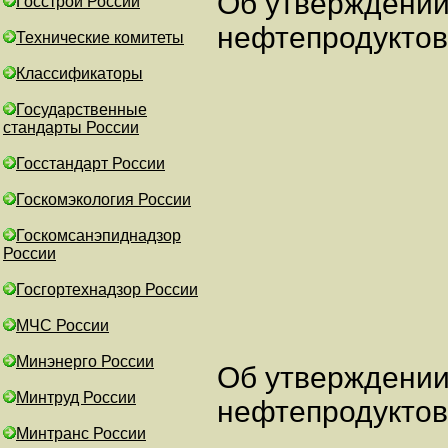
Об утверждени
Госстрой России
нефтепродукто
Технические комитеты
Классификаторы
Государственные
стандарты России
Госстандарт России
Госкомэкология России
Госкомсанэпиднадзор
России
Госгортехнадзор России
МЧС России
Минэнерго России
Об утверждени
Минтруд России
нефтепродукто
Минтранс России