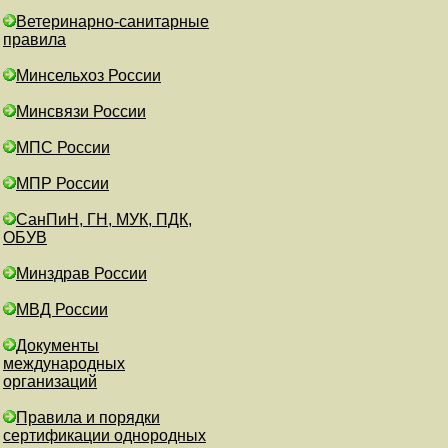
Ветеринарно-санитарные
правила
Минсельхоз России
Минсвязи России
МПС России
МПР России
СанПиН, ГН, МУК, ПДК,
ОБУВ
Минздрав России
МВД России
Документы
международных
организаций
Правила и порядки
сертификации однородных