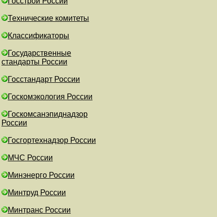
Госстрой России
Технические комитеты
Классификаторы
Государственные
стандарты России
Госстандарт России
Госкомэкология России
Госкомсанэпиднадзор
России
Госгортехнадзор России
МЧС России
Минэнерго России
Минтруд России
Минтранс России