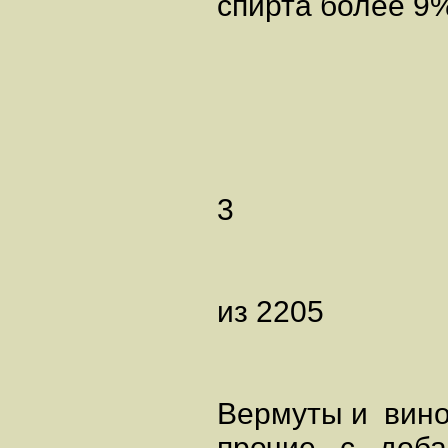
спирта более 9
3
из 2205
Вермуты и вин
прочие с доб