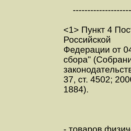
---------------------
<1> Пункт 4 По
Российской
Федерации от 04
сбора" (Собран
законодательст
37, ст. 4502; 200
1884).
- товаров физи