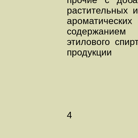
растительных 
ароматически
содержанием
этилового спир
проду
4