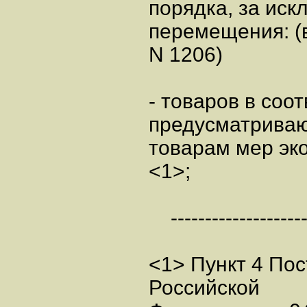
порядка, за ис
перемещения: (в
N 1206)
- товаров в со
предусматрива
товарам мер эк
<1>;
---------------------
<1> Пункт 4 По
Российской