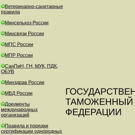
Ветеринарно-санитарные
правила
Минсельхоз России
Минсвязи России
МПС России
МПР России
СанПиН, ГН, МУК, ПДК,
ОБУВ
Минздрав России
ГОСУДАРСТВЕ
МВД России
ТАМОЖЕННЫЙ 
Документы
международных
ФЕДЕРАЦИИ
организаций
Правила и порядки
сертификации однородных