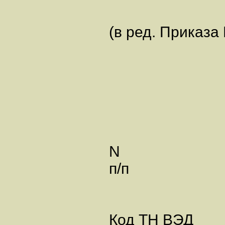
(в ред. Приказа
N
п/п
Код ТН ВЭД