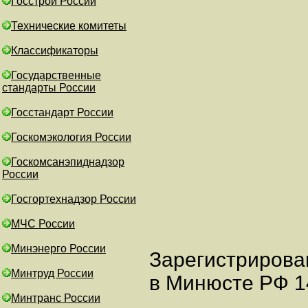
Госстрой России
Технические комитеты
Классификаторы
Государственные
стандарты России
Госстандарт России
Госкомэкология России
Госкомсанэпиднадзор
России
Госгортехнадзор России
МЧС России
Минэнерго России
Зарегистрирова
Минтруд России
в Минюсте РФ 14
Минтранс России