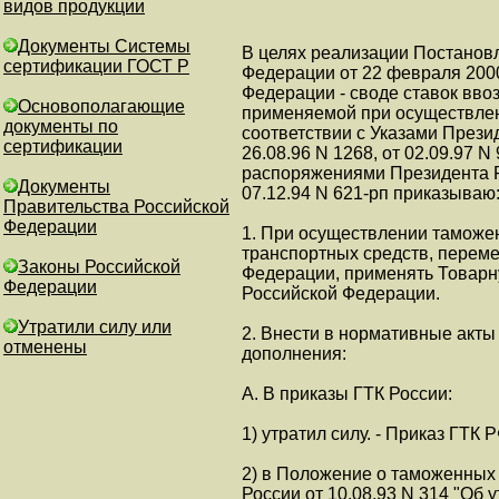
видов продукции
Документы Системы
В целях реализации Постанов
сертификации ГОСТ Р
Федерации от 22 февраля 2000
Федерации - своде ставок вв
Основополагающие
применяемой при осуществлен
документы по
соответствии с Указами Презид
сертификации
26.08.96 N 1268, от 02.09.97 N 9
распоряжениями Президента Ро
Документы
07.12.94 N 621-рп приказываю
Правительства Российской
Федерации
1. При осуществлении таможе
транспортных средств, перем
Законы Российской
Федерации, применять Товарн
Федерации
Российской Федерации.
Утратили силу или
2. Внести в нормативные акт
отменены
дополнения:
А. В приказы ГТК России:
1) утратил силу. - Приказ ГТК 
2) в Положение о таможенных
России от 10.08.93 N 314 "О