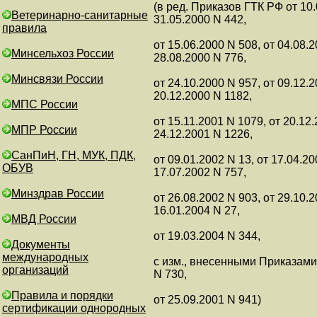
(в ред. Приказов ГТК РФ от 10.
Ветеринарно-санитарные
31.05.2000 N 442,
правила
от 15.06.2000 N 508, от 04.08.2
Минсельхоз России
28.08.2000 N 776,
Минсвязи России
от 24.10.2000 N 957, от 09.12.2
20.12.2000 N 1182,
МПС России
от 15.11.2001 N 1079, от 20.12
МПР России
24.12.2001 N 1226,
СанПиН, ГН, МУК, ПДК,
от 09.01.2002 N 13, от 17.04.20
ОБУВ
17.07.2002 N 757,
Минздрав России
от 26.08.2002 N 903, от 29.10.2
16.01.2004 N 27,
МВД России
от 19.03.2004 N 344,
Документы
международных
с изм., внесенными Приказами
организаций
N 730,
Правила и порядки
от 25.09.2001 N 941)
сертификации однородных