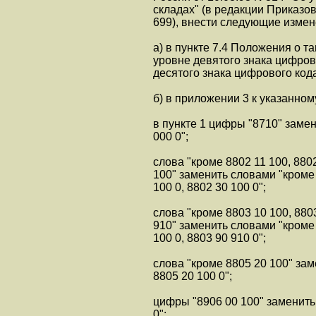
складах" (в редакции Приказов 
699), внести следующие измен
а) в пункте 7.4 Положения о т
уровне девятого знака цифров
десятого знака цифрового кода
б) в приложении 3 к указанн
в пункте 1 цифры "8710" заме
000 0";
слова "кроме 8802 11 100, 8802
100" заменить словами "кроме 
100 0, 8802 30 100 0";
слова "кроме 8803 10 100, 8803
910" заменить словами "кроме 
100 0, 8803 90 910 0";
слова "кроме 8805 20 100" за
8805 20 100 0";
цифры "8906 00 100" заменить
0";