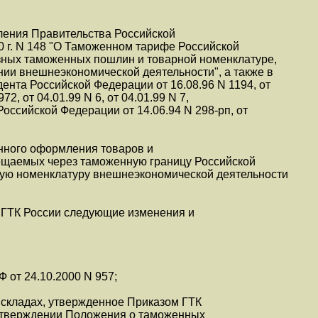
ления Правительства Российской
 г. N 148 "О Таможенном тарифе Российской
озных таможенных пошлин и товарной номенклатуре,
ии внешнеэкономической деятельности", а также в
ента Российской Федерации от 16.08.96 N 1194, от
72, от 04.01.99 N 6, от 04.01.99 N 7,
ссийской Федерации от 14.06.94 N 298-рп, от
:
нного оформления товаров и
ещаемых через таможенную границу Российской
ую номенклатуру внешнеэкономической деятельности
ы ГТК России следующие изменения и
РФ от 24.10.2000 N 957;
 складах, утвержденное Приказом ГТК
б утверждении Положения о таможенных