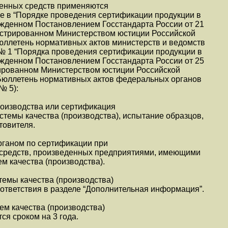
венных средств применяются
е в “Порядке проведения сертификации продукции в
ржденном Постановлением Госстандарта России от 21
гистрированном Министерством юстиции Российской
юллетень нормативных актов министерств и ведомств
 № 1 “Порядка проведения сертификации продукции в
ржденном Постановлением Госстандарта России от 25
рированном Министерством юстиции Российской
(Бюллетень нормативных актов федеральных органов
№ 5):
оизводства или сертификация
истемы качества (производства), испытание образцов,
товителя.
рганом по сертификации при
 средств, произведенных предприятиями, имеющими
м качества (производства).
темы качества (производства)
ответствия в разделе “Дополнительная информация”.
ем качества (производства)
ся сроком на 3 года.