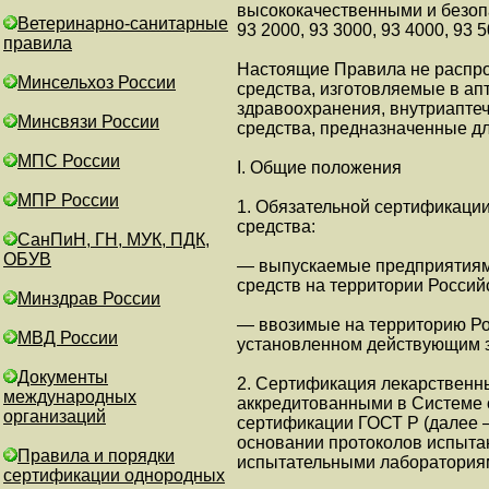
высококачественными и безоп
Ветеринарно-санитарные
93 2000, 93 3000, 93 4000, 93 5
правила
Настоящие Правила не распро
Минсельхоз России
средства, изготовляемые в ап
здравоохранения, внутриаптеч
Минсвязи России
средства, предназначенные д
МПС России
I. Общие положения
МПР России
1. Обязательной сертификаци
средства:
СанПиН, ГН, МУК, ПДК,
ОБУВ
— выпускаемые предприятия
средств на территории Россий
Минздрав России
— ввозимые на территорию Ро
МВД России
установленном действующим з
Документы
2. Сертификация лекарственн
международных
аккредитованными в Системе 
организаций
сертификации ГОСТ Р (далее 
основании протоколов испыта
Правила и порядки
испытательными лаборатория
сертификации однородных