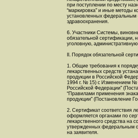
при поступлении по месту назн
“маркировка” и иные методы ко
установленных федеральным о
здравоохранения.
6. Участники Системы, винов
обязательной сертификации, н
уголовную, административную 
II. Порядок обязательной сер
1. Общие требования к порядк
лекарственных средств устан
продукции в Российской Федер
1994 г. № 15) с Изменением №
Российской Федерации” (Поста
“Правилами применения знака
продукции” (Постановление Гос
2. Сертификат соответствия л
оформляется органами по сер
лекарственного средства на с
утвержденных федеральным ор
на заявителя.