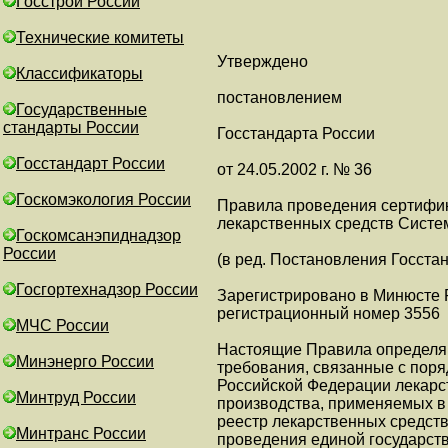
Госстрой России
Технические комитеты
Утверждено
Классификаторы
постановлением
Государственные
стандарты России
Госстандарта России
Госстандарт России
от 24.05.2002 г. № 36
Госкомэкология России
Правила проведения сертифи
лекарственных средств Систе
Госкомсанэпиднадзор
России
(в ред. Постановления Госста
Госгортехнадзор России
Зарегистрировано в Минюсте Р
регистрационный номер 3556
МЧС России
Настоящие Правила определя
Минэнерго России
требования, связанные с пор
Российской Федерации лекарс
Минтруд России
производства, применяемых в
реестр лекарственных средств
Минтранс России
проведения единой государств