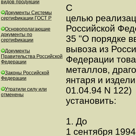
видов продукции
С
Документы Системы
целью реализац
сертификации ГОСТ Р
Российской Феде
Основополагающие
документы по
35 "О порядке 
сертификации
вывоза из Росс
Документы
Правительства Российской
Федерации това
Федерации
металлов, драг
Законы Российской
янтаря и издели
Федерации
01.04.94 N 122)
Утратили силу или
отменены
установить:
1. До
1 сентября 1994