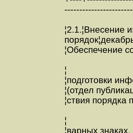
-----------------------
¦2.1.¦Внесение 
порядок¦дека
¦Обеспечение со
¦
¦подготовки инф
¦(отдел пуб
¦ствия порядка п
¦
¦варных знака