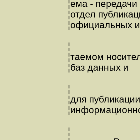
¦ема - переда
¦отдел публ
¦официальных и
¦
¦таемом носи
¦баз данных 
¦
¦для публика
¦информационн
¦