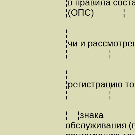
¦в правила сост
¦(ОПС) ¦ ¦с
¦
¦чи и рассмот
¦ ¦ ¦соста
¦
¦регистрацию 
¦ ¦ ¦рассм
¦ ¦знака
обслужива