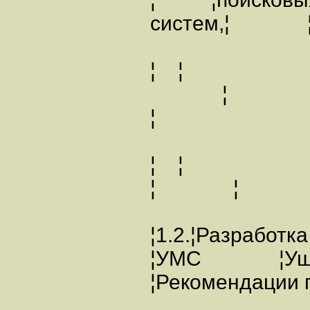
систем
¦ ¦ ¦
¦
¦ ¦
¦ ¦
¦1.2.¦Разработк
¦УМС ¦Ушак
¦Рекомендации п