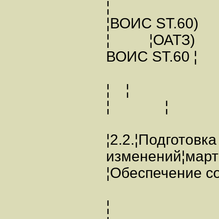
¦
¦ВОИС ST
¦ ¦ОАТЗ)
ВОИС ST.60 ¦
¦ ¦
¦ ¦
¦2.2.¦Подготовка
изменений¦м
¦Обеспечение со
¦