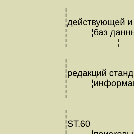
¦
¦действующей 
¦ ¦баз да
¦ ¦
¦
¦редакций ста
¦ ¦инфо
¦
¦
¦ST.6
¦ ¦поисковы