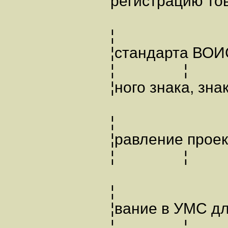
регистрацию тов
¦
¦стандарта ВО
¦ 
¦ного знака, зн
¦
¦равление про
¦ ¦ ¦обслу
¦
¦вание в УМС
¦ ¦ ¦ющей 