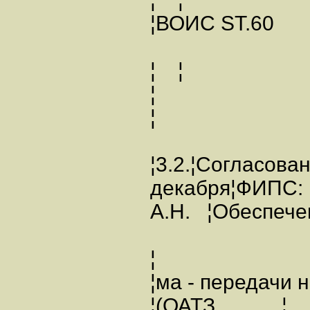
¦ВОИС ST.6
¦ ¦
¦
¦
¦3.2.¦Согласова
декабря¦ФИП
А.Н. ¦Обеспечен
¦
¦ма - передачи 
¦(ОАТЗ, ¦ ¦