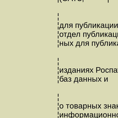
¦
¦для публика
¦отдел публ
¦ных для публик
¦
¦изданиях Рос
¦баз данных 
¦
¦о товарных з
¦информационн