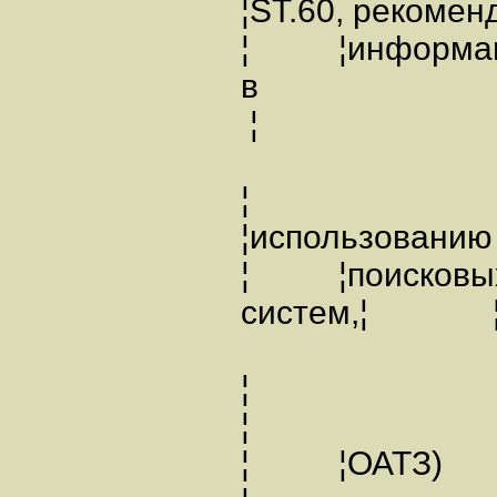
¦ST.60, реком
¦ ¦информац
в
¦
¦
¦использованию
¦ ¦поисковы
систем,¦ ¦
¦
¦
¦ ¦О