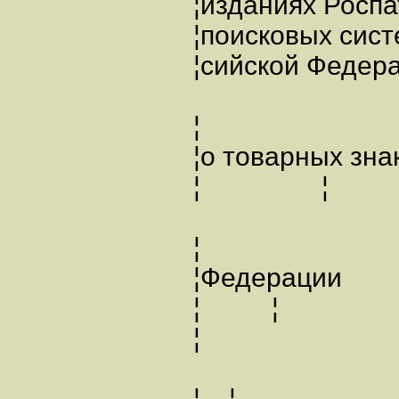
¦изданиях Рос
¦поисковых 
¦сийской Федера
¦
¦о товарных з
¦ ¦ ¦учет
¦
¦Федера
¦ ¦ ¦ ¦р
¦
¦ ¦