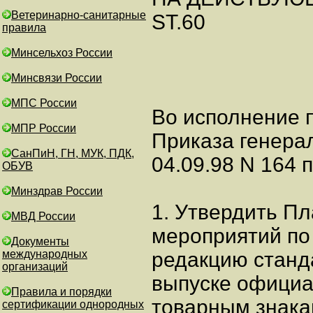
Ветеринарно-санитарные
ST.60
правила
Минсельхоз России
Минсвязи России
МПС России
Во исполнение п
МПР России
Приказа генера
СанПиН, ГН, МУК, ПДК,
04.09.98 N 164 
ОБУВ
Минздрав России
1. Утвердить П
МВД России
мероприятий по
Документы
международных
редакцию станд
организаций
выпуске официа
Правила и порядки
товарным знака
сертификации однородных