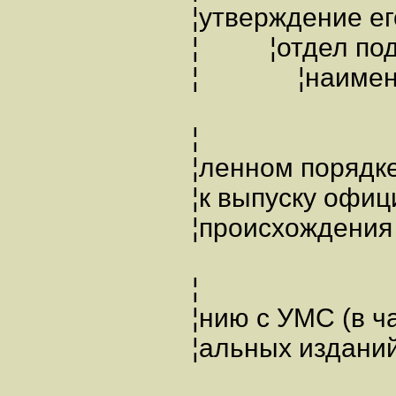
¦утверждение ег
¦ ¦отдел под
¦ ¦наименов
¦
¦ленном поряд
¦к выпуску 
¦происхождения
¦
¦нию с УМС (в
¦альных издан