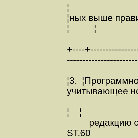
¦
¦ных выше 
¦ ¦
+----+----------------
-----------------------
¦3. ¦Программно
учитыва
¦ ¦
редакцию ст
ST.