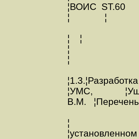
¦ВОИС 
¦ ¦
¦ ¦
¦
¦
¦1.3.¦Разработ
¦УМС, ¦Уша
В.М. ¦Перечень
¦
¦установленном 