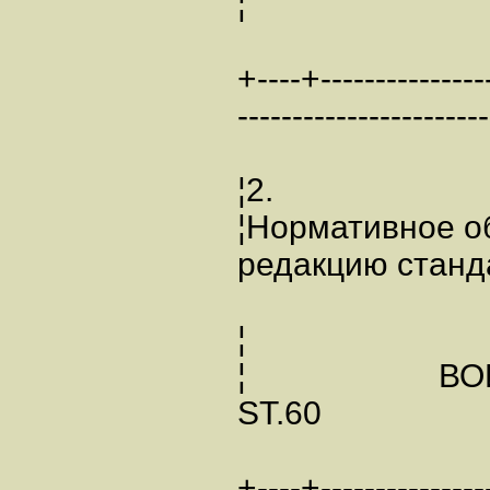
¦
+----+----------------
-----------------------
¦2.
¦Нормативное о
редакцию
¦
¦ ВОИ
ST
+----+----------------