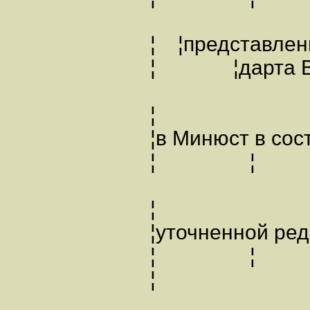
¦ ¦предста
¦ ¦дарта ВО
¦
¦в Минюст в с
¦ ¦
¦
¦уточненной р
¦ 
¦