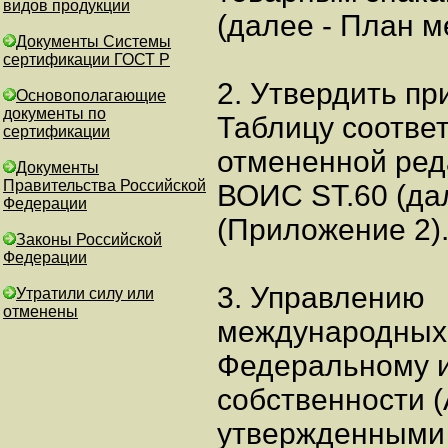
видов продукции
(далее - План м
Документы Системы
сертификации ГОСТ Р
2. Утвердить п
Основополагающие
документы по
Таблицу соотве
сертификации
отмененной ред
Документы
Правительства Российской
ВОИС ST.60 (дал
Федерации
(Приложение 2)
Законы Российской
Федерации
3. Управлению
Утратили силу или
отменены
международных с
Федеральному 
собственности (
утвержденными