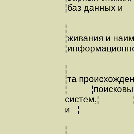
¦баз данных 
¦
¦живания и на
¦информационн
¦
¦та происхожде
¦ ¦поисковы
систем,¦ ¦ка
и ¦
¦