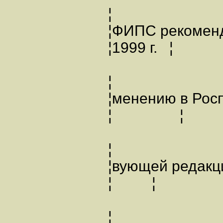
¦
¦ФИПС рекомен
¦1999 г. ¦ 
¦
¦менению в Ро
¦ ¦ ¦дейст
¦
¦вующей редакц
¦ ¦ ¦ ¦ст
¦