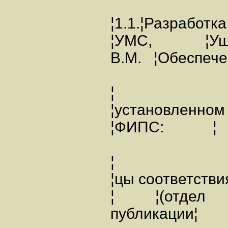
¦1.1.¦Разработ
¦УМС, ¦Уша
В.М. ¦Обеспече
¦
¦установленном 
¦ФИПС: ¦
¦
¦цы соответств
¦ ¦(отдел
публика