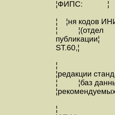
¦ФИПС: ¦ ¦
¦ ¦ня кодов И
¦ ¦(отдел
публикации¦
ST.60,¦
¦
¦редакции ста
¦ ¦баз да
¦рекомендуемы
¦