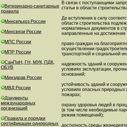
В связи с поступающими запро
Ветеринарно-санитарные
статьи в области строительст
правила
До вступления в силу соответ
Минсельхоз России
области строительства подле
нормативных документов в стр
Минсвязи России
направленные на достижение 
МПС России
право граждан на благоприятн
осуществлении градостроитель
МПР России
транспортной и социальной ин
СанПиН, ГН, МУК, ПДК,
надежность зданий и сооружен
ОБУВ
условиях эксплуатации, прочно
оснований;
Минздрав России
устойчивость зданий и сооруж
МВД России
условиях опасных природных в
пожарах;
Документы
международных
охрану здоровья людей в проц
организаций
(в том числе необходимые пар
режим помещений);
Правила и порядки
сертификации однородных
доступность среды жизнедеяте