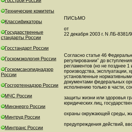
Госстрой России
Технические комитеты
ПИСЬМО
Классификаторы
от
Государственные
22 декабря 2003 г. N ЛБ-8381/9
стандарты России
Госстандарт России
Согласно статье 46 Федеральн
Госкомэкология России
регулировании" до вступления
регламентов (но не позднее 1
Госкомсанэпиднадзор
производства, эксплуатации, х
России
установленные нормативными
документами федеральных орг
Госгортехнадзор России
исполнению только в части, с
МЧС России
защиты жизни или здоровья г
юридических лиц, государстве
Минэнерго России
охраны окружающей среды, жи
Минтруд России
предупреждения действий, вв
Минтранс России