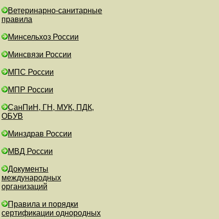
Ветеринарно-санитарные
правила
Минсельхоз России
Минсвязи России
МПС России
МПР России
СанПиН, ГН, МУК, ПДК,
ОБУВ
Минздрав России
МВД России
Документы
международных
организаций
Правила и порядки
сертификации однородных