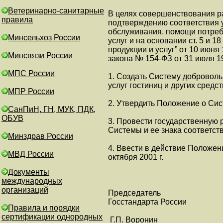
Ветеринарно-санитарные
В це­лях со­вер­шен­ст­во­ва­ния р
правила
под­твер­жде­нию со­от­вет­ст­вия 
об­слу­жи­ва­ния, по­мо­щи по­тре­б
Минсельхоз России
ус­луг и на ос­но­ва­нии ст. 5 и 18
про­дук­ции и ус­луг” от 10 ию­ня
Минсвязи России
за­ко­на № 154-ФЗ от 31 ию­ля 199
МПС России
1. Соз­дать Сис­те­му доб­ро­воль
ус­луг гос­ти­ниц и дру­гих средст
МПР России
2. Ут­вер­дить По­ло­же­ние о Сис­
СанПиН, ГН, МУК, ПДК,
ОБУВ
3. Про­вес­ти го­су­дар­ст­вен­ную 
Сис­те­мы и ее зна­ка со­от­вет­ст­
Минздрав России
4. Вве­сти в дей­ст­вие По­ло­же­н
МВД России
ок­тяб­ря 2001 г.
Документы
международных
организаций
Пред­се­да­тель
Гос­стан­дар­та Рос­сии
Правила и порядки
сертификации однородных
Г.П. Во­ро­нин