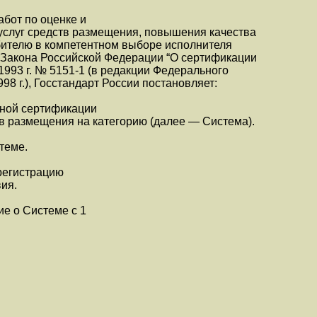
а­бот по оцен­ке и
ус­луг средств раз­ме­ще­ния, по­вы­ше­ния ка­че­ст­ва
и­те­лю в ком­пе­тент­ном вы­бо­ре ис­пол­ни­те­ля
 За­ко­на Рос­сий­ской Фе­де­ра­ции “О сер­ти­фи­ка­ции
 1993 г. № 5151-1 (в ре­дак­ции Фе­де­раль­но­го
8 г.), Гос­стан­дарт Рос­сии по­ста­нов­ля­ет:
­ной сер­ти­фи­ка­ции
в раз­ме­ще­ния на ка­те­го­рию (да­лее — Сис­те­ма).
те­ме.
ре­ги­ст­ра­цию
вия.
ие о Сис­те­ме с 1