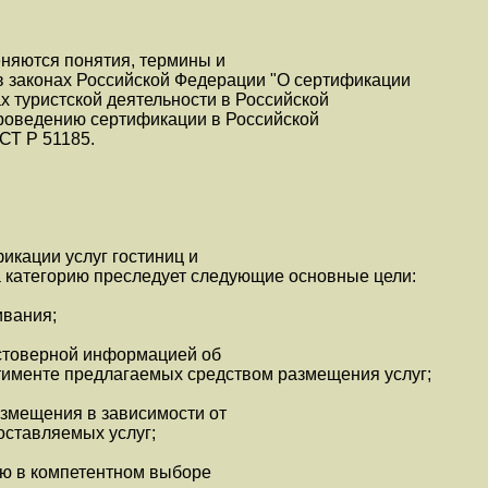
няются понятия, термины и
в законах Российской Федерации "О сертификации
ах туристской деятельности в Российской
проведению сертификации в Российской
СТ Р 51185.
икации услуг гостиниц и
а категорию преследует следующие основные цели:
ивания;
остоверной информацией об
тименте предлагаемых средством размещения услуг;
змещения в зависимости от
оставляемых услуг;
лю в компетентном выборе