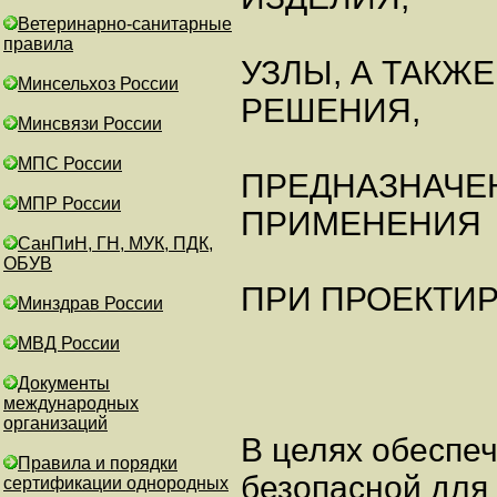
Ветеринарно-санитарные
правила
УЗЛЫ, А ТАКЖ
Минсельхоз России
РЕШЕНИЯ,
Минсвязи России
МПС России
ПРЕДНАЗНАЧЕ
МПР России
ПРИМЕНЕНИЯ
СанПиН, ГН, МУК, ПДК,
ОБУВ
ПРИ ПРОЕКТИ
Минздрав России
МВД России
Документы
международных
организаций
В целях обеспе
Правила и порядки
безопасной для
сертификации однородных