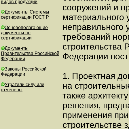
видов продукции
сооружений и п
Документы Системы
материального 
сертификации ГОСТ Р
неправильного 
Основополагающие
документы по
требований нор
сертификации
строительства 
Документы
Правительства Российской
Федерации пост
Федерации
Законы Российской
1. Проектная д
Федерации
на строительные
Утратили силу или
отменены
также архитект
решения, предн
применения при
строительстве 